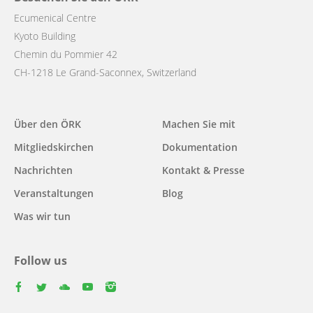
Ecumenical Centre
Kyoto Building
Chemin du Pommier 42
CH-1218 Le Grand-Saconnex, Switzerland
Main
Über den ÖRK
Machen Sie mit
navigation
Mitgliedskirchen
Dokumentation
Nachrichten
Kontakt & Presse
Veranstaltungen
Blog
Was wir tun
Follow us
facebook
twitter
youtube
youtube
instagram