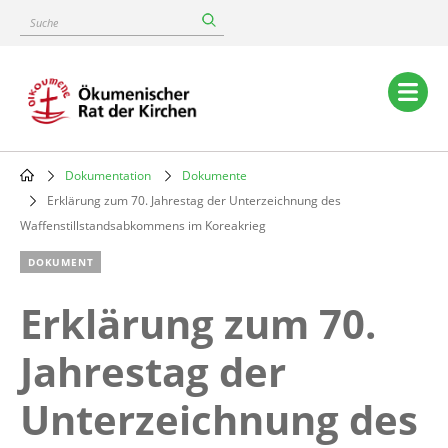
Skip
Suche
to
main
content
Main
navigation
Dokumentation
Dokumente
Breadcrumb
Erklärung zum 70. Jahrestag der Unterzeichnung des
Waffenstillstandsabkommens im Koreakrieg
DOKUMENT
Erklärung zum 70.
Jahrestag der
Unterzeichnung des