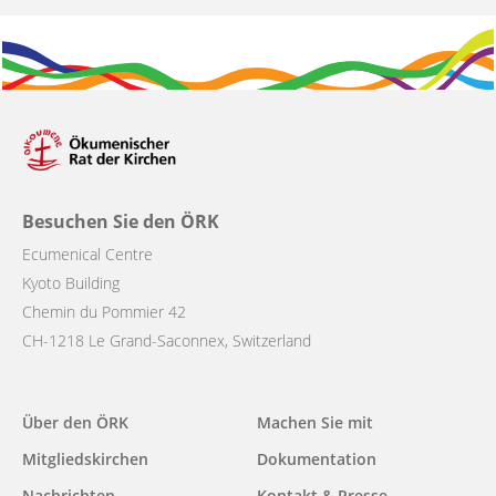
Besuchen Sie den ÖRK
Ecumenical Centre
Kyoto Building
Chemin du Pommier 42
CH-1218 Le Grand-Saconnex, Switzerland
Main
Über den ÖRK
Machen Sie mit
navigation
Mitgliedskirchen
Dokumentation
Nachrichten
Kontakt & Presse