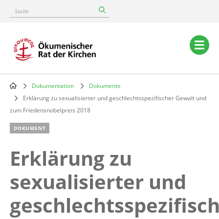
Skip
Suche
to
main
content
Main
navigation
Dokumentation
Dokumente
Breadcrumb
Erklärung zu sexualisierter und geschlechtsspezifischer Gewalt und
zum Friedensnobelpreis 2018
DOKUMENT
Erklärung zu
sexualisierter und
geschlechtsspezifisc