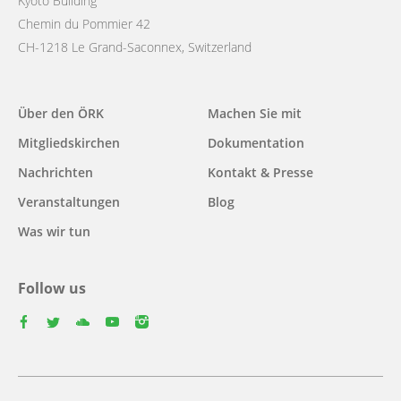
Kyoto Building
Chemin du Pommier 42
CH-1218 Le Grand-Saconnex, Switzerland
Main
Über den ÖRK
Machen Sie mit
navigation
Mitgliedskirchen
Dokumentation
Nachrichten
Kontakt & Presse
Veranstaltungen
Blog
Was wir tun
Follow us
facebook
twitter
youtube
youtube
instagram
Select
your