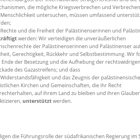
hanismen, die mögliche Kriegsverbrechen und Verbreche
 Menschlichkeit untersuchen, müssen umfassend unterstüt
rden;
 Rechte und die Freiheit der Palästinenserinnen und Paläst
räftigt
werden: Wir verteidigen die unveräußerlichen
schenrechte der Palästinenserinnen und Palästinenser au
iheit, Gerechtigkeit, Rückkehr und Selbstbestimmung. Wir f
 Ende der Besetzung und die Aufhebung der rechtswidrige
ckade des Gazastreifens; und dass
 Widerstandsfähigkeit und das Zeugnis der palästinensisch
istlichen Kirchen und Gemeinschaften, die ihr Recht
rechterhalten, auf ihrem Land zu bleiben und ihren Glauben 
ktizieren,
unterstützt
werden.
igen die Führungsrolle der südafrikanischen Regierung im 