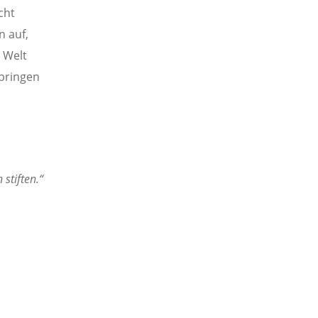
cht
n auf,
 Welt
 bringen
 stiften.“