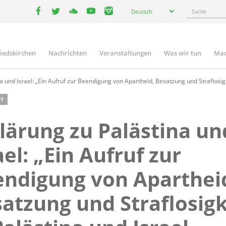
Select
Suche
Deutsch
your
facebook
twitter
youtube
youtube
instagram
language
liedskirchen
Nachrichten
Veranstaltungen
Was wir tun
Mac
n
a und Israel: „Ein Aufruf zur Beendigung von Apartheid, Besatzung und Straflosigk
T
lärung zu Palästina un
ael: „Ein Aufruf zur
ndigung von Aparthei
atzung und Straflosigk