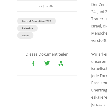
Der Zent
27 Juni 2025
24. Juni 
Trauer u
Central Committee 2025
Israel, 
Palestine
Menschen
Israel
verstößt
Wir erke
Dieses Dokument teilen
unseren
israelis
jede For
Rassismu
unerträg
eskalier
Jerusale