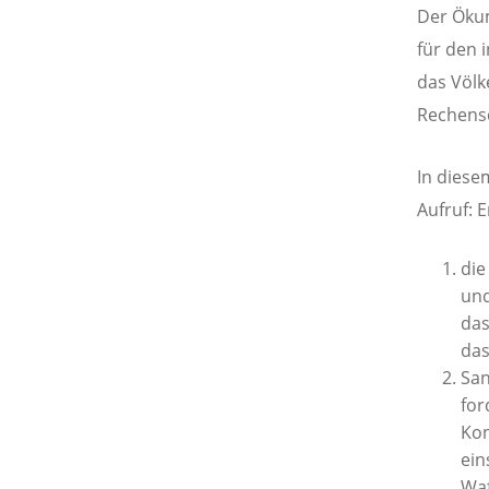
Der Ökum
für den 
das Völk
Rechensc
In diese
Aufruf: E
die
und
das
das
San
for
Kon
ein
Waf