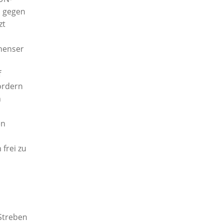
n gegen
zt
inenser
f
ordern
n
en
frei zu
Streben