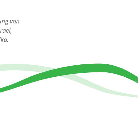
gung von
rael,
ika.