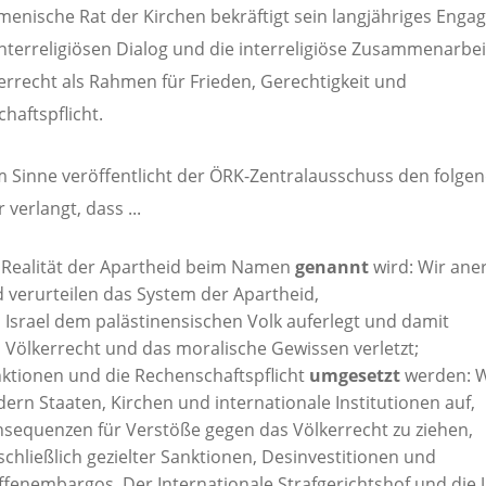
enische Rat der Kirchen bekräftigt sein langjähriges Eng
interreligiösen Dialog und die interreligiöse Zusammenarbei
errecht als Rahmen für Frieden, Gerechtigkeit und
haftspflicht.
m Sinne veröffentlicht der ÖRK-Zentralausschuss den folge
r verlangt, dass ...
 Realität der Apartheid beim Namen
genannt
wird: Wir ane
 verurteilen das System der Apartheid,
 Israel dem palästinensischen Volk auferlegt und damit
 Völkerrecht und das moralische Gewissen verletzt;
ktionen und die Rechenschaftspflicht
umgesetzt
werden: W
dern Staaten, Kirchen und internationale Institutionen auf,
sequenzen für Verstöße gegen das Völkerrecht zu ziehen,
schließlich gezielter Sanktionen, Desinvestitionen und
fenembargos. Der Internationale Strafgerichtshof und die