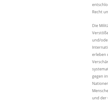
entschlo
Recht un
Die Mili
Verstöße
und/ode
Internat
erleben 
Verschär
systemat
gegen in
Nationen
Menschen
und der