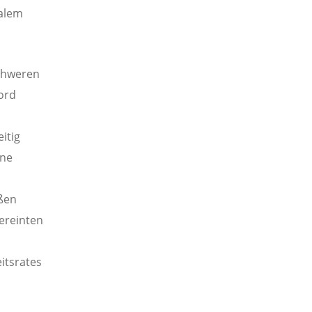
nalem
schweren
ord
itig
ine
ßen
ereinten
itsrates