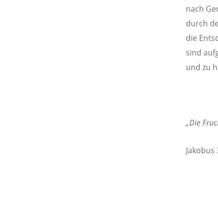
nach Ger
durch de
die Ents
sind auf
und zu h
„Die Fruc
Jakobus 