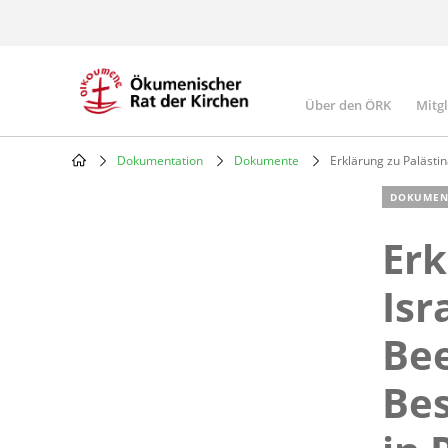
Skip
to
main
content
Über den ÖRK
Mitg
Main
navigatio
Dokumentation
Dokumente
Erklärung zu Palästin
Breadcrumb
DOKUMEN
Erk
Isr
Bee
Bes