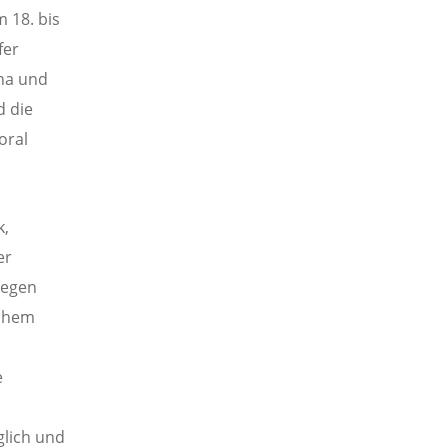
 18. bis
fer
ina und
d die
oral
k,
er
gegen
schem
e
glich und