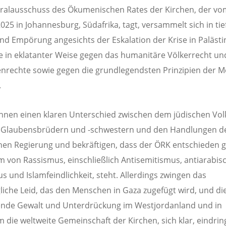
ralausschuss des Ökumenischen Rates der Kirchen, der vom
2025 in Johannesburg, Südafrika, tagt, versammelt sich in tie
nd Empörung angesichts der Eskalation der Krise in Paläst
die in eklatanter Weise gegen das humanitäre Völkerrecht un
rechte sowie gegen die grundlegendsten Prinzipien der M
.
nnen einen klaren Unterschied zwischen dem jüdischen Vol
 Glaubensbrüdern und -schwestern und den Handlungen d
chen Regierung und bekräftigen, dass der ÖRK entschieden 
m von Rassismus, einschließlich Antisemitismus, antiarabi
s und Islamfeindlichkeit, steht. Allerdings zwingen das
liche Leid, das den Menschen in Gaza zugefügt wird, und di
ende Gewalt und Unterdrückung im Westjordanland und in
m die weltweite Gemeinschaft der Kirchen, sich klar, eindrin