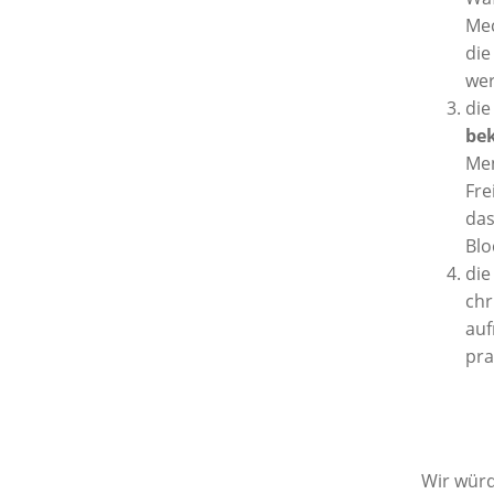
Mec
die
we
die
bek
Men
Fre
das
Blo
die
chr
auf
pra
Wir würd