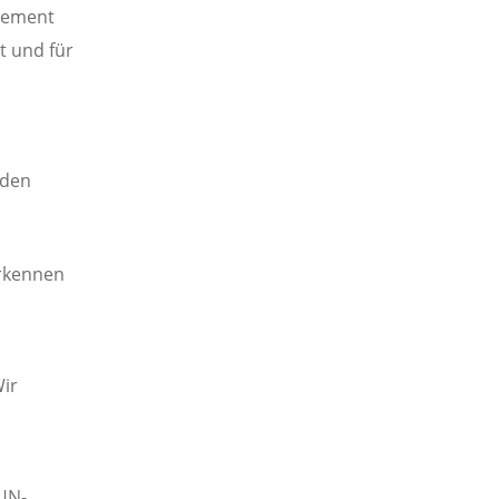
agement
t und für
nden
rkennen
ir
 UN-