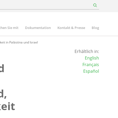
hen Sie mit
Dokumentation
Kontakt & Presse
Blog
eit in Palästina und Israel
Erhältlich in:
English
d
Français
Español
d,
eit