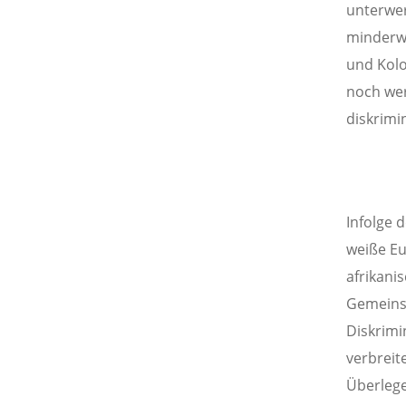
unterwer
minderwe
und Kolo
noch wer
diskrimin
Infolge 
weiße E
afrikani
Gemeinsc
Diskrimi
verbreit
Überlege