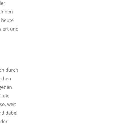
der
rinnen
 heute
iert und
ich durch
schen
igenen
, die
so, weit
rd dabei
 der