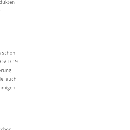
odukten
r
n schon
COVID-19-
sprung
de; auch
ämmigen
schen