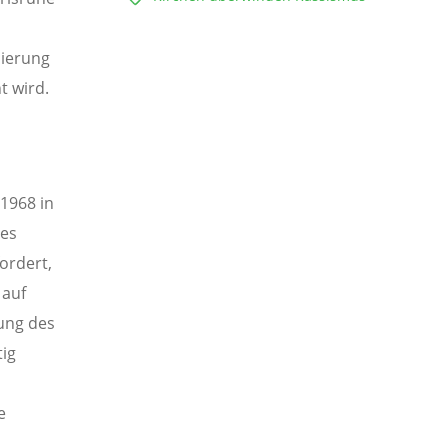
nierung
t wird.
1968 in
des
ordert,
 auf
ung des
tig
e