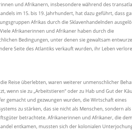
rinnen und Afrikanern, insbesondere während des transatl
andels im 15. bis 19. Jahrhundert, hat dazu geführt, dass g
ungsgruppen Afrikas durch die Sklavenhandelnden ausgelö
Viele Afrikanerinnen und Afrikaner haben durch die
lichen Bedingungen, unter denen sie gewaltsam entwurze
andere Seite des Atlantiks verkauft wurden, ihr Leben verlor
e die Reise überlebten, waren weiterer unmenschlicher Beh
zt, wenn sie zu „Arbeitstieren“ oder zu Hab und Gut der Kä
er gemacht und gezwungen wurden, die Wirtschaft eines
systems zu stärken, das sie nicht als Menschen, sondern als
ftsgüter betrachtete. Afrikanerinnen und Afrikaner, die de
andel entkamen, mussten sich der kolonialen Unterjochun