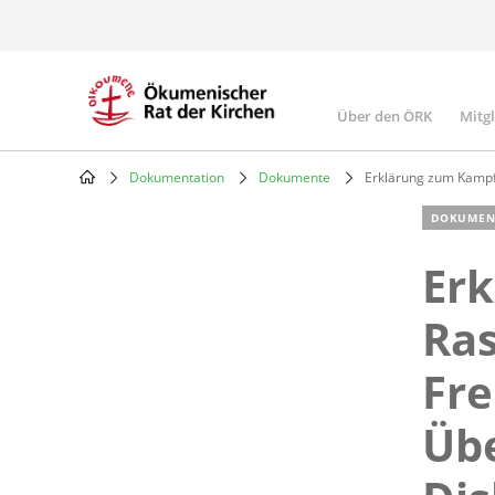
Skip
to
main
content
Über den ÖRK
Mitg
Main
navigatio
Dokumentation
Dokumente
Erklärung zum Kampf 
Breadcrumb
DOKUMEN
Er
Ra
Fre
Üb