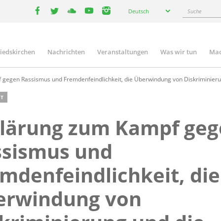
Select
Suche
Deutsch
your
facebook
twitter
youtube
youtube
instagram
language
liedskirchen
Nachrichten
Veranstaltungen
Was wir tun
Mac
n
gegen Rassismus und Fremdenfeindlichkeit, die Überwindung von Diskriminierun
T
klärung zum Kampf ge
ssismus und
mdenfeindlichkeit, die
erwindung von