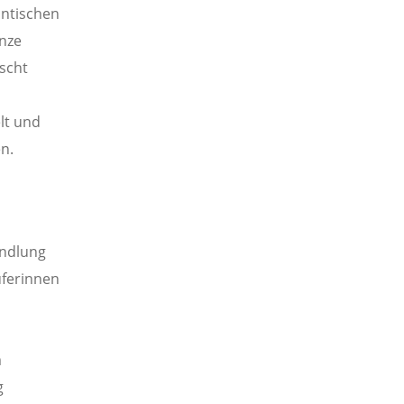
antischen
anze
scht
lt und
en.
andlung
uferinnen
m
g