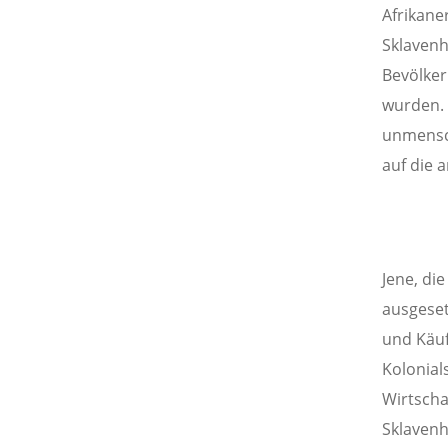
Afrikane
Sklavenh
Bevölker
wurden. 
unmensch
auf die 
Jene, di
ausgeset
und Käuf
Kolonial
Wirtscha
Sklavenh