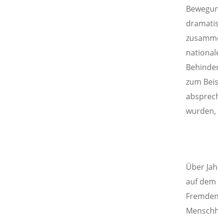
Bewegung
dramatis
zusammen
national
Behinder
zum Beis
absprech
wurden, 
Über Ja
auf dem 
Fremdenf
Menschhe