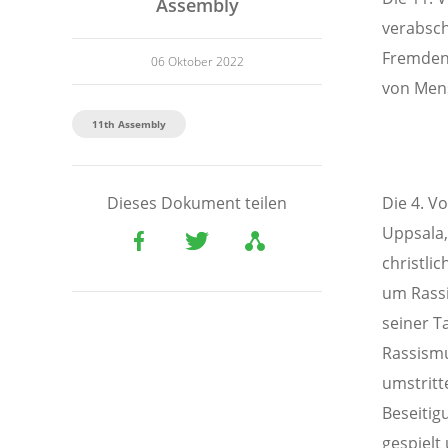
Assembly
verabsch
Fremdenf
06 Oktober 2022
von Mens
11th Assembly
Die 4. V
Dieses Dokument teilen
Uppsala,
christli
um Rassi
seiner T
Rassismu
umstritt
Beseitig
gespielt