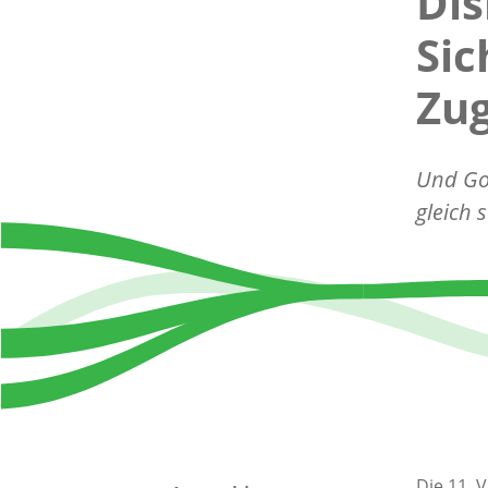
Dis
Sic
Zug
Und Got
gleich 
Die 11. 