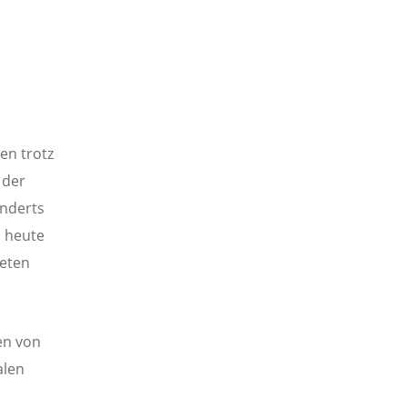
en trotz
 der
underts
h heute
reten
en von
alen