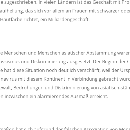
e zugeschrieben. In vielen Ländern ist das Geschäft mit Pr
aufhellung, das sich vor allem an Frauen mit schwarzer ode
Hautfarbe richtet, ein Milliardengeschäft.
che Menschen und Menschen asiatischer Abstammung ware
ssismus und Diskriminierung ausgesetzt. Der Beginn der 
 hat diese Situation noch deutlich verschärft, weil der Ur
navirus mit diesem Kontinent in Verbindung gebracht wur
walt, Bedrohungen und Diskriminierung von asiatisch-st
 inzwischen ein alarmierendes Ausmaß erreicht.
maßen hat sich aufgrund der falschen Assoziation von Men