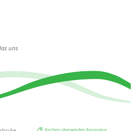
das uns
Kirchen überwinden Rassismus
rlsruhe