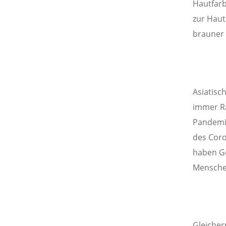
Hautfarb
zur Haut
brauner 
Asiatis
immer Ra
Pandemie
des Coro
haben Ge
Menschen
Gleicher