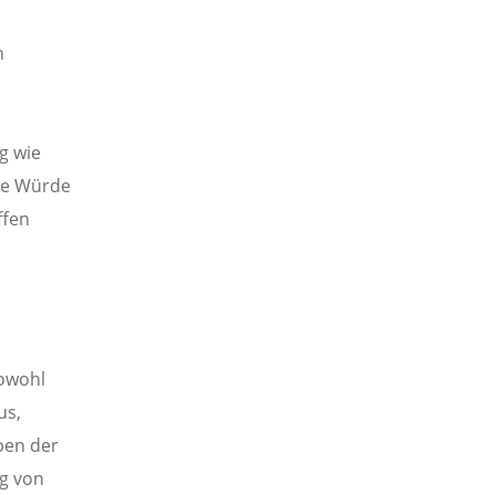
n
g wie
die Würde
ffen
owohl
us,
pen der
ng von