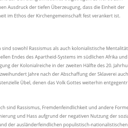
hen Ausdruck der tiefen Überzeugung, dass die Einheit der
it im Ethos der Kirchengemeinschaft fest verankert ist.
sind sowohl Rassismus als auch kolonialistische Mentalität
ziellen Endes des Apartheid-Systems im südlichen Afrika und
gung der Kolonialreiche in der zweiten Hälfte des 20. Jahrh
 zweihundert Jahre nach der Abschaffung der Sklaverei auc
stenzielle Übel, denen das Volk Gottes weiterhin entgegent
ich sind Rassismus, Fremdenfeindlichkeit und andere Form
nierung und Hass aufgrund der negativen Nutzung der sozi
nd der ausländerfeindlichen populistisch-nationalistischen