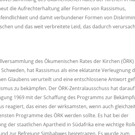
eut die Aufrechterhaltung aller Formen von Rassismus,
eindlichkeit und damit verbundener Formen von Diskrimi
chen und das weit verbreitete Leid, das dadurch verursach
ollversammlung des Ökumenischen Rates der Kirchen (ÖRK) 
 Schweden, hat Rassismus als eine eklatante Verleugnung 
chen Glaubens verurteilt und eine entschlossene Antwort gef
smus zu bekämpfen. Der ÖRK-Zentralausschuss hat darauf
agung 1969 mit der Schaffung des Programms zur Bekämpf
s reagiert, das eines der wirksamsten, wenn auch gleichzei
ensten Programme des ÖRK werden sollte. Es hat bei der
ung der staatlichen Apartheid in Südafrika eine wichtige Roll
 und zur Befreiung Simbabwes beigetragen. Es wurde zum