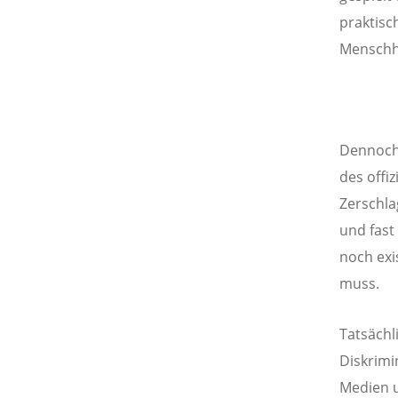
praktisc
Menschhe
Dennoch 
des offi
Zerschla
und fast
noch exi
muss.
Tatsächl
Diskrimi
Medien u