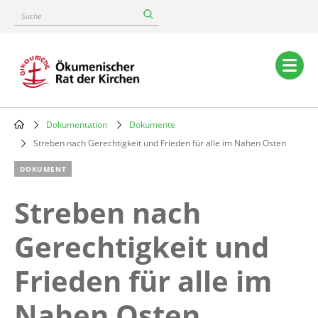
Skip
Suche
to
main
content
Main
navigation
Dokumentation
Dokumente
Breadcrumb
Streben nach Gerechtigkeit und Frieden für alle im Nahen Osten
DOKUMENT
Streben nach
Gerechtigkeit und
Frieden für alle im
Nahen Osten