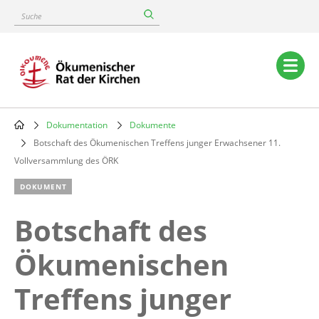
Skip
Suche
to
main
content
Main
navigation
Dokumentation
Dokumente
Breadcrumb
Botschaft des Ökumenischen Treffens junger Erwachsener 11.
Vollversammlung des ÖRK
DOKUMENT
Botschaft des
Ökumenischen
Treffens junger