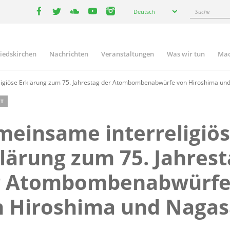
Select
Suche
Deutsch
your
facebook
twitter
youtube
youtube
instagram
language
liedskirchen
Nachrichten
Veranstaltungen
Was wir tun
Mac
n
igiöse Erklärung zum 75. Jahrestag der Atombombenabwürfe von Hiroshima un
T
einsame interreligiö
lärung zum 75. Jahrest
r Atombombenabwürf
n Hiroshima und Nagas