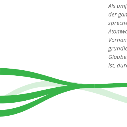
Als um
der gan
spreche
Atomwaf
Vorhand
grundl
Glauben
ist, du