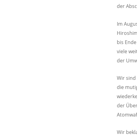
der Absc
Im Augus
Hiroshim
bis Ende
viele we
der Umwe
Wir sind
die muti
wiederke
der Übe
Atomwaff
Wir bekl