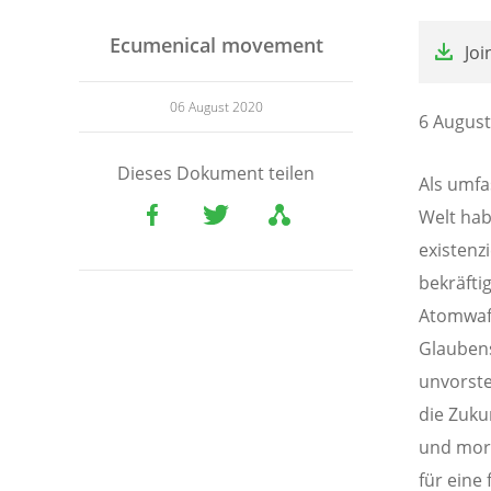
File
Ecumenical movement
Joi
06 August 2020
6 August
Dieses Dokument teilen
Als umf
Welt hab
existenz
bekräfti
Atomwaff
Glaubens
unvorste
die Zuku
und mor
für eine 