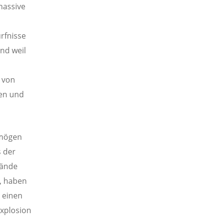
massive
rfnisse
nd weil
 von
sen und
 mögen
s der
tände
, haben
 einen
explosion