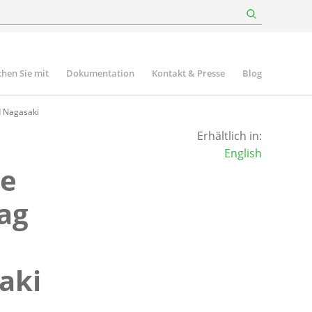
hen Sie mit
Dokumentation
Kontakt & Presse
Blog
d Nagasaki
Erhältlich in:
English
se
ag
e
aki