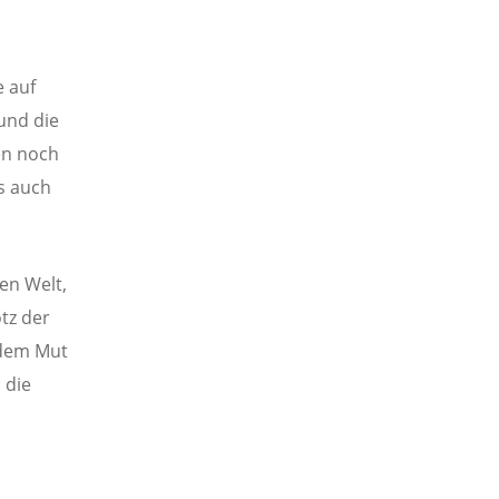
e auf
und die
en noch
s auch
en Welt,
tz der
 dem Mut
 die