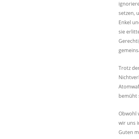
ignorier
setzen, 
Enkel un
sie erli
Gerechti
gemeinsa
Trotz de
Nichtver
Atomwaf
bemüht s
Obwohl w
wir uns 
Guten mö