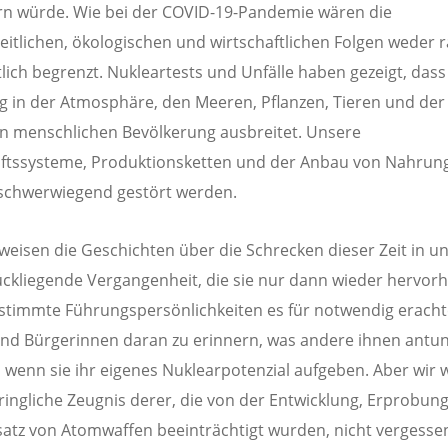
n würde. Wie bei der COVID-19-Pandemie wären die
itlichen, ökologischen und wirtschaftlichen Folgen weder 
tlich begrenzt. Nukleartests und Unfälle haben gezeigt, dass 
g in der Atmosphäre, den Meeren, Pflanzen, Tieren und der
 menschlichen Bevölkerung ausbreitet. Unsere
ftssysteme, Produktionsketten und der Anbau von Nahrun
schwerwiegend gestört werden.
rweisen die Geschichten über die Schrecken dieser Zeit in u
ückliegende Vergangenheit, die sie nur dann wieder hervorh
timmte Führungspersönlichkeiten es für notwendig erachte
nd Bürgerinnen daran zu erinnern, was andere ihnen antu
 wenn sie ihr eigenes Nuklearpotenzial aufgeben. Aber wir
ringliche Zeugnis derer, die von der Entwicklung, Erprobun
atz von Atomwaffen beeinträchtigt wurden, nicht vergesse