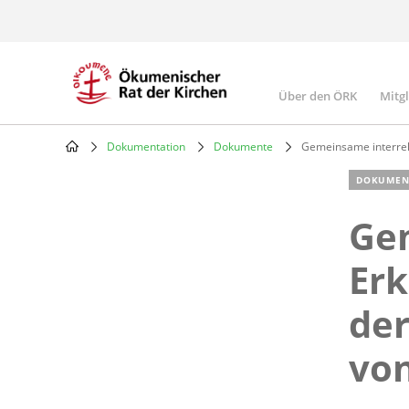
Skip
to
main
content
Über den ÖRK
Mitg
Main
navigatio
Dokumentation
Dokumente
Gemeinsame interrel
Breadcrumb
DOKUMEN
Gem
Erk
de
vo