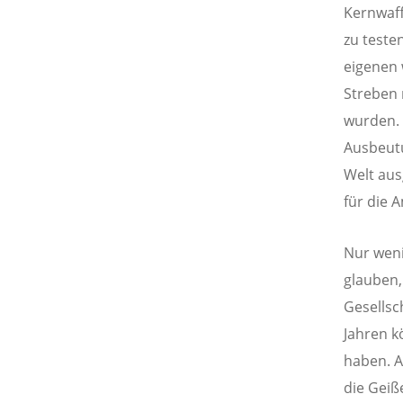
Kernwaff
zu testen
eigenen 
Streben 
wurden. 
Ausbeutu
Welt aus
für die 
Nur weni
glauben,
Gesellsc
Jahren k
haben. A
die Geiß