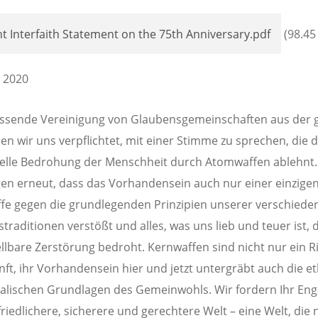
nt Interfaith Statement on the 75th Anniversary.pdf
(98.45
 2020
assende Vereinigung von Glaubensgemeinschaften aus der 
en wir uns verpflichtet, mit einer Stimme zu sprechen, die d
ielle Bedrohung der Menschheit durch Atomwaffen ablehnt.
gen erneut, dass das Vorhandensein auch nur einer einzige
e gegen die grundlegenden Prinzipien unserer verschiede
traditionen verstößt und alles, was uns lieb und teuer ist, 
llbare Zerstörung bedroht. Kernwaffen sind nicht nur ein Ri
nft, ihr Vorhandensein hier und jetzt untergräbt auch die e
alischen Grundlagen des Gemeinwohls. Wir fordern Ihr En
friedlichere, sicherere und gerechtere Welt – eine Welt, die 