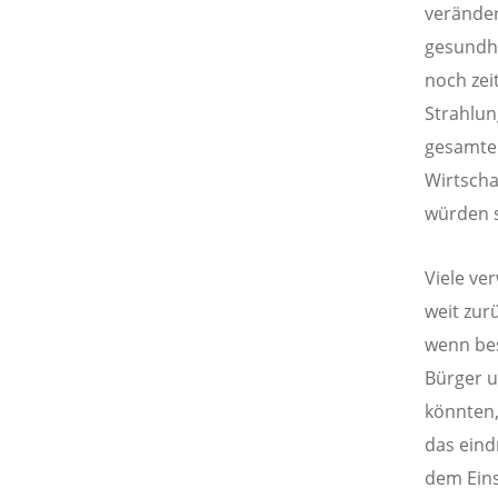
veränder
gesundhe
noch zei
Strahlun
gesamten
Wirtscha
würden 
Viele ve
weit zur
wenn bes
Bürger u
könnten,
das eind
dem Eins