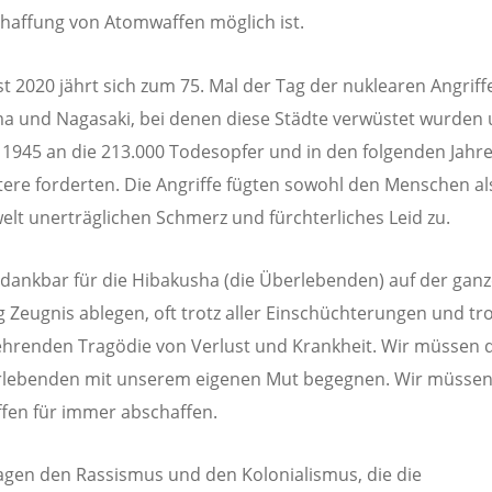
haffung von Atomwaffen möglich ist.
t 2020 jährt sich zum 75. Mal der Tag der nuklearen Angriff
a und Nagasaki, bei denen diese Städte verwüstet wurden 
 1945 an die 213.000 Todesopfer und in den folgenden Jahr
itere forderten. Die Angriffe fügten sowohl den Menschen al
lt unerträglichen Schmerz und fürchterliches Leid zu.
 dankbar für die Hibakusha (die Überlebenden) auf der ganz
g Zeugnis ablegen, oft trotz aller Einschüchterungen und tro
hrenden Tragödie von Verlust und Krankheit. Wir müssen
rlebenden mit unserem eigenen Mut begegnen. Wir müssen
en für immer abschaffen.
agen den Rassismus und den Kolonialismus, die die