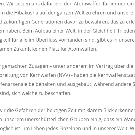
en. Wir setzen uns dafür ein, den Atomwaffen für immer ein
um die Hibakusha auf der ganzen Welt zu ehren und unsere 
d zukünftigen Generationen davor zu bewahren, das zu erl
tten haben. Beim Aufbau einer Welt, in der Gleichheit, Friede
gkeit für alle im Überfluss vorhanden sind, gibt es in unsere
men Zukunft keinen Platz für Atomwaffen.
r gemachten Zusagen – unter anderem im Vertrag über die
breitung von Kernwaffen (NVV) - haben die Kernwaffenstaat
fenarsenale beibehalten und ausgebaut, während andere 
ind, sich welche zu beschaffen.
ir die Gefahren der heutigen Zeit mit klarem Blick erkennen
in unserem unerschütterlichen Glauben einig, dass ein Wan
glich ist - im Leben jedes Einzelnen und in unserer Welt. W