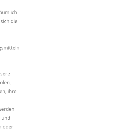
räumlich
sich die
gsmitteln
nsere
olen,
n, ihre
n
 werden
g und
n oder