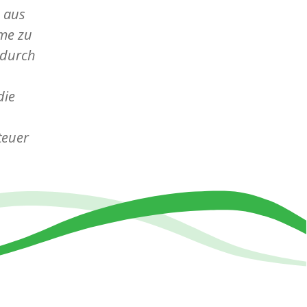
 aus
mme zu
 durch
die
teuer