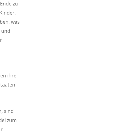
 Ende zu
Kinder,
eben, was
n und
r
en ihre
Staaten
, sind
del zum
ir