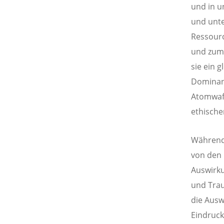
und in u
und unte
Ressourc
und zum 
sie ein 
Dominanz
Atomwaff
ethische
Während 
von den 
Auswirku
und Trau
die Ausw
Eindruck