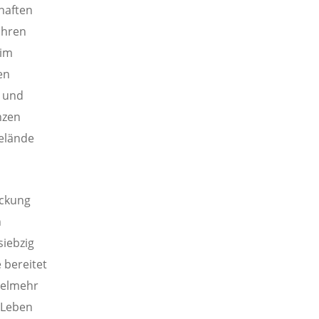
haften
 ihren
 im
en
g und
nzen
gelände
eckung
n
iebzig
 bereitet
ielmehr
 Leben