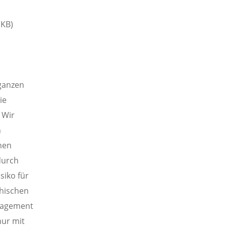
 KB)
ganzen
ie
 Wir
n
nen
durch
siko für
thischen
gagement
nur mit