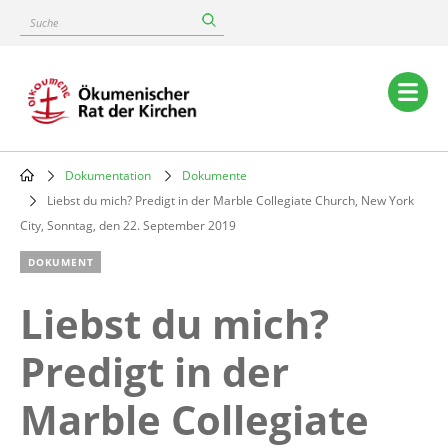
Skip
Suche
to
main
content
Main
navigation
Dokumentation
Dokumente
Breadcrumb
Liebst du mich? Predigt in der Marble Collegiate Church, New York
City, Sonntag, den 22. September 2019
DOKUMENT
Liebst du mich?
Predigt in der
Marble Collegiate