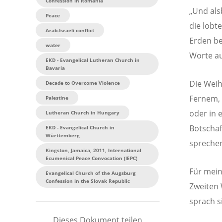
Confession in Romania
„Und als
Peace
die lobt
Arab-Israeli conflict
Erden be
water
Worte au
EKD - Evangelical Lutheran Church in
Bavaria
Die Weih
Decade to Overcome Violence
Fernem, 
Palestine
oder in 
Lutheran Church in Hungary
Botschaf
EKD - Evangelical Church in
Württemberg
sprechen
Kingston, Jamaica, 2011, International
Ecumenical Peace Convocation (IEPC)
Für mein
Evangelical Church of the Augsburg
Confession in the Slovak Republic
Zweiten 
sprach s
Dieses Dokument teilen