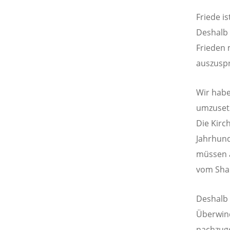
Friede is
Deshalb 
Frieden 
auszusp
Wir habe
umzusetz
Die Kirc
Jahrhund
müssen a
vom Shal
Deshalb 
Überwind
nachzuge