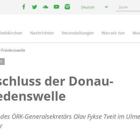
Select
Suche
Deutsch
your
facebook
twitter
youtube
youtube
instagram
language
liedskirchen
Nachrichten
Veranstaltungen
Was wir tun
Mac
n
-Friedenswelle
T
chluss der Donau-
edenswelle
 des ÖRK-Generalsekretärs Olav Fykse Tveit im Ulme
r