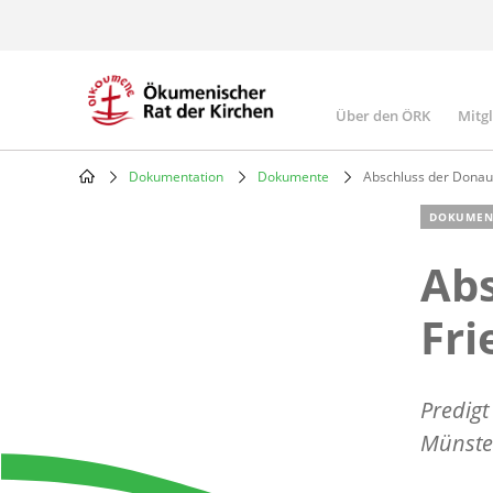
Skip
to
main
content
Über den ÖRK
Mitg
Main
navigatio
Dokumentation
Dokumente
Abschluss der Donau
Breadcrumb
DOKUMEN
Abs
Fri
Predigt
Münste