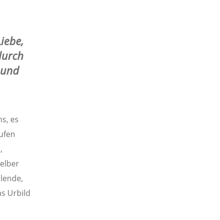
iebe,
durch
 und
s, es
ufen
,
selber
ilende,
as Urbild