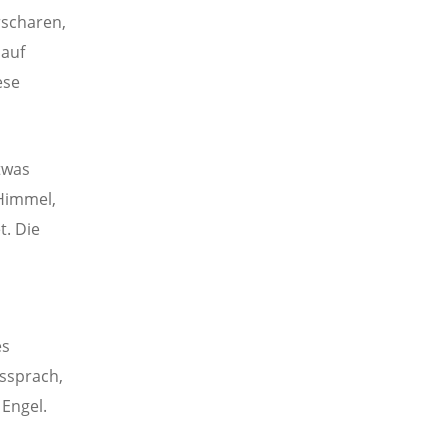
rscharen,
 auf
ese
twas
 Himmel,
t. Die
es
ussprach,
 Engel.