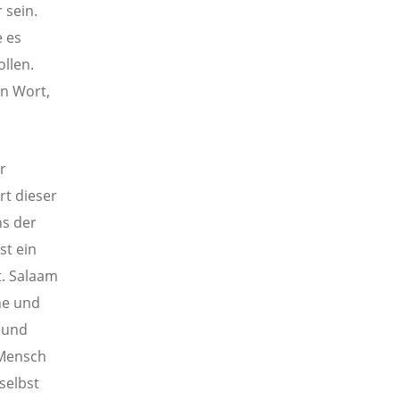
 sein.
 es
ollen.
in Wort,
r
rt dieser
ns der
st ein
t. Salaam
he und
 und
 Mensch
selbst