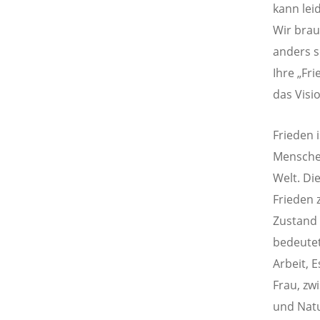
kann lei
Wir brau
anders s
Ihre „Fr
das Visi
Frieden 
Menschen
Welt. Di
Frieden 
Zustand 
bedeutet
Arbeit, 
Frau, zw
und Natu