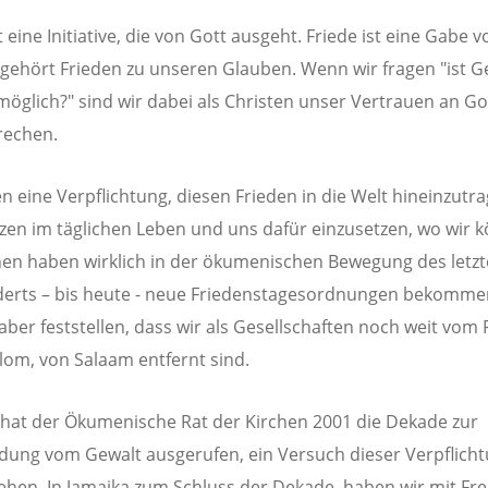
t eine Initiative, die von Gott ausgeht. Friede ist eine Gabe v
gehört Frieden zu unseren Glauben. Wenn wir fragen "ist G
möglich?" sind wir dabei als Christen unser Vertrauen an Go
rechen.
n eine Verpflichtung, diesen Frieden in die Welt hineinzutra
en im täglichen Leben und uns dafür einzusetzen, wo wir 
hen haben wirklich in der ökumenischen Bewegung des letz
erts – bis heute - neue Friedenstagesordnungen bekomme
ber feststellen, dass wir als Gesellschaften noch weit vom 
om, von Salaam entfernt sind.
hat der Ökumenische Rat der Kirchen 2001 die Dekade zur
ung vom Gewalt ausgerufen, ein Versuch dieser Verpflich
hen. In Jamaika zum Schluss der Dekade, haben wir mit Fr