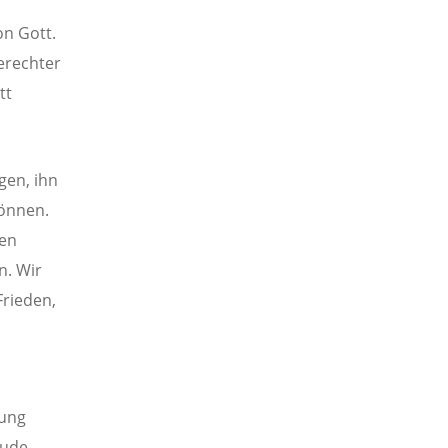
on Gott.
erechter
tt
gen, ihn
können.
ten
n. Wir
Frieden,
tung
eude