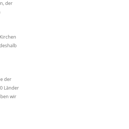
n, der
n
 Kirchen
 deshalb
e der
0 Länder
aben wir