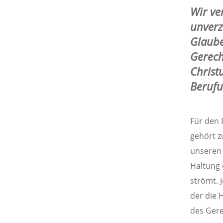
Wir ve
unverz
Glaube
Gerech
Christ
Berufu
Für den 
gehört z
unseren 
Haltung 
strömt. 
der die 
des Gere