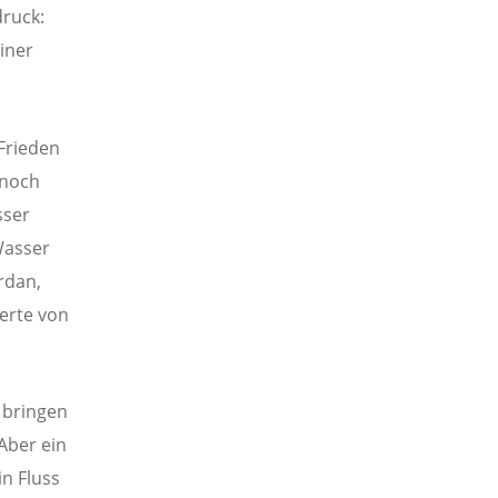
druck:
iner
Frieden
 noch
sser
Wasser
rdan,
erte von
 bringen
Aber ein
in Fluss