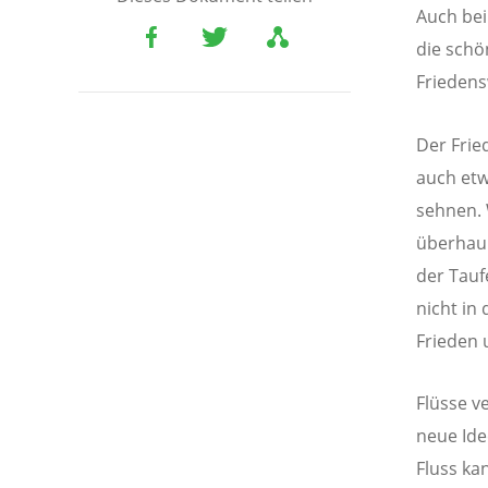
Auch bei
die schö
Friedens
Der Frie
auch etw
sehnen. 
überhaup
der Tauf
nicht in
Frieden 
Flüsse v
neue Ide
Fluss ka