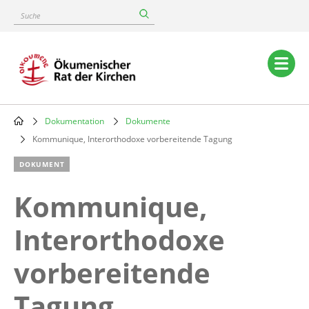
Skip
Suche
to
main
content
Main
navigation
Dokumentation
Dokumente
Breadcrumb
Kommunique, Interorthodoxe vorbereitende Tagung
DOKUMENT
Kommunique,
Interorthodoxe
vorbereitende
Tagung