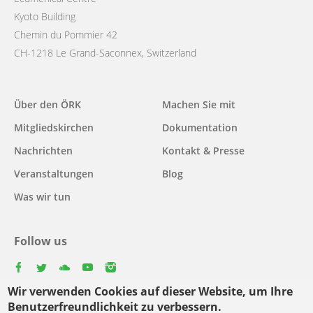
Kyoto Building
Chemin du Pommier 42
CH-1218 Le Grand-Saconnex, Switzerland
Main
Über den ÖRK
Machen Sie mit
navigation
Mitgliedskirchen
Dokumentation
Nachrichten
Kontakt & Presse
Veranstaltungen
Blog
Was wir tun
Follow us
facebook
twitter
youtube
youtube
instagram
Wir verwenden Cookies auf dieser Website, um Ihre
Select
Benutzerfreundlichkeit zu verbessern.