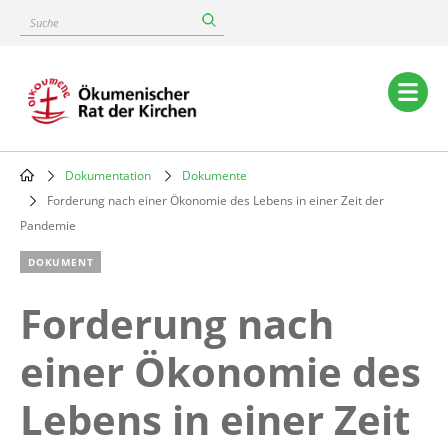
Skip
Suche
to
main
content
Main
navigation
Dokumentation
Dokumente
Breadcrumb
Forderung nach einer Ökonomie des Lebens in einer Zeit der
Pandemie
DOKUMENT
Forderung nach
einer Ökonomie des
Lebens in einer Zeit