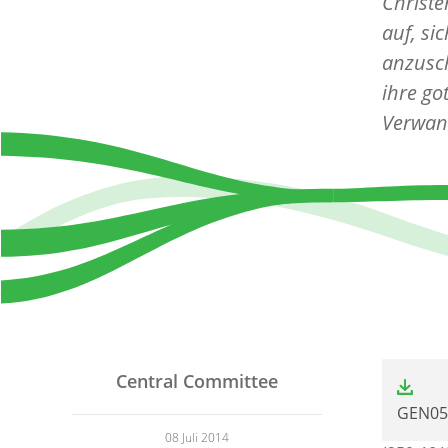
Christe
auf, si
anzusch
ihre g
Verwan
File
Central Committee
GEN05r
08 Juli 2014