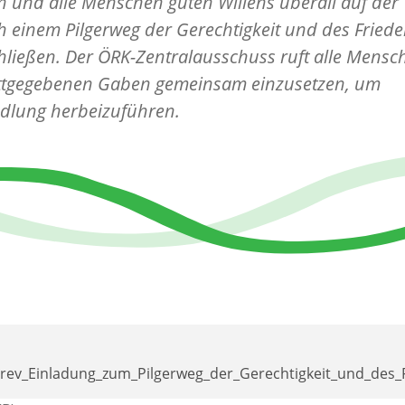
n und alle Menschen guten Willens überall auf der 
ch einem Pilgerweg der Gerechtigkeit und des Fried
ließen. Der ÖRK-Zentralausschuss ruft alle Mensc
ottgegebenen Gaben gemeinsam einzusetzen, um
dlung herbeizuführen.
ev_Einladung_zum_Pilgerweg_der_Gerechtigkeit_und_des_