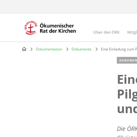
Skip
to
main
content
Über den ÖRK
Mitg
Main
navigatio
Dokumentation
Dokumente
Eine Einladung zum P
Breadcrumb
DOKUMEN
Ein
Pil
und
Die ÖRK