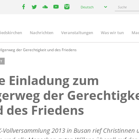
Select
Suche
Deutsch
your
facebook
twitter
youtube
youtube
instagram
language
liedskirchen
Nachrichten
Veranstaltungen
Was wir tun
Mac
n
ilgerweg der Gerechtigkeit und des Friedens
T
e Einladung zum
gerweg der Gerechtigke
 des Friedens
-Vollversammlung 2013 in Busan rief Christinnen 