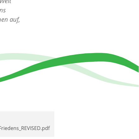
Welt
ens
hen auf,
Friedens_REVISED.pdf