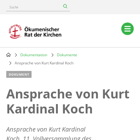
Skip
Suche
to
main
content
Main
navigation
Dokumentation
Dokumente
Breadcrumb
Ansprache von Kurt Kardinal Koch
DOKUMENT
Ansprache von Kurt
Kardinal Koch
Ansprache von Kurt Kardinal
Koch, 11. Vollversammlung des