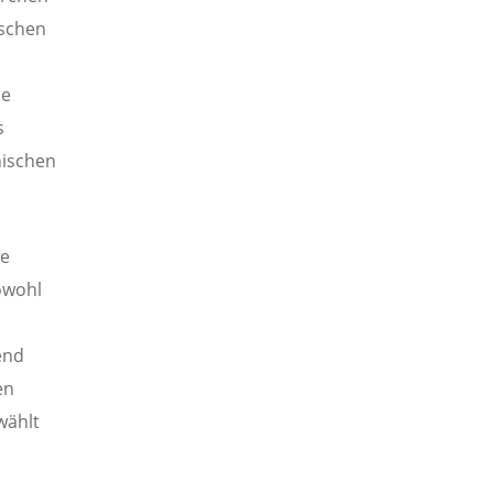
ischen
de
s
nischen
ie
owohl
end
en
wählt