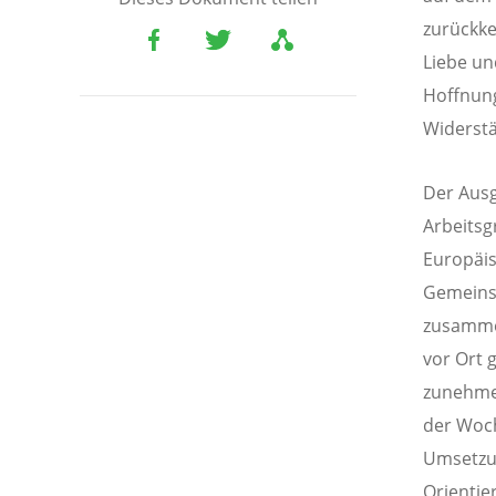
zurückke
Liebe un
Hoffnung
Widerst
Der Aus
Arbeitsg
Europäis
Gemeins
zusamme
vor Ort 
zunehmen
der Woch
Umsetzun
Orientie