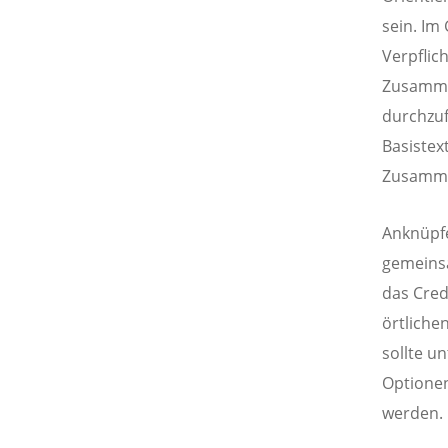
sein. Im
Verpflic
Zusamme
durchzuf
Basistex
Zusamme
Anknüpfe
gemeinsa
das Cre
örtliche
sollte u
Optionen
werden.