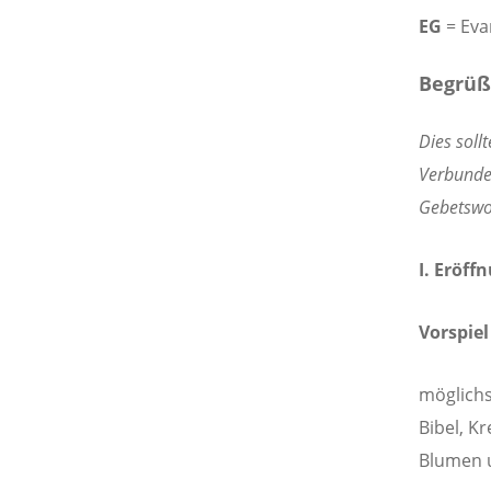
EG
= Eva
Begrüß
Dies soll
Verbunden
Gebetswo
I. Eröff
Vorspiel
möglichs
Bibel, K
Blumen u