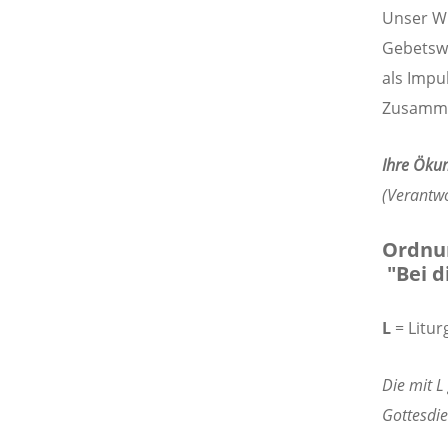
Unser Wu
Gebetswo
als Impu
Zusammen
Ihre Ökum
(Verantwo
Ordnun
"Bei di
L
= Litur
Die mit L
Gottesdie