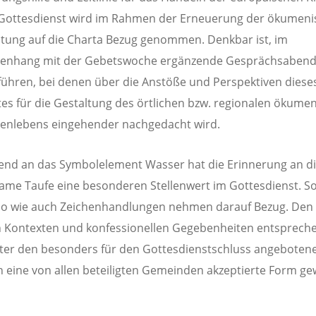
 Gottesdienst wird im Rahmen der Erneuerung der ökumen
htung auf die Charta Bezug genommen. Denkbar ist, im
nhang mit der Gebetswoche ergänzende Gesprächsaben
ühren, bei denen über die Anstöße und Perspektiven diese
tes für die Gestaltung des örtlichen bzw. regionalen ökume
nlebens eingehender nachgedacht wird.
nd an das Symbolelement Wasser hat die Erinnerung an d
me Taufe eine besonderen Stellenwert im Gottesdienst. S
do wie auch Zeichenhandlungen nehmen darauf Bezug. Den
n Kontexten und konfessionellen Gegebenheiten entsprech
nter den besonders für den Gottesdienstschluss angeboten
 eine von allen beteiligten Gemeinden akzeptierte Form ge