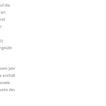
uf die
ren
und
er
t)
ingeübt
esem Jahr
e enthält
 sowie
seite des