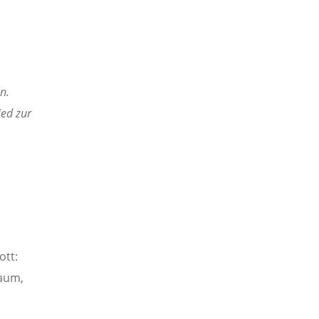
n.
ied zur
ott:
baum,