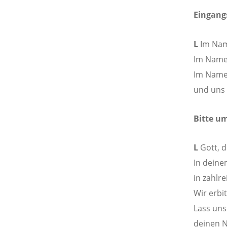
Eingan
L
Im Name
Im Namen
Im Namen
und uns 
Bitte um
L
Gott, d
In deine
in zahlr
Wir erbi
Lass uns
deinen N