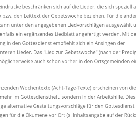
indrucke beschränken sich auf die Lieder, die sich speziell a
 bzw. den Leittext der Gebetswoche beziehen. Für die ande
kann unter den angegebenen Liedvorschlägen ausgewählt 
nfalls ein ergänzendes Liedblatt angefertigt werden. Mit d
ng in den Gottesdienst empfiehlt sich ein Ansingen der
teren Lieder. Das "Lied zur Gebetswoche" (nach der Predig
öglicherweise auch schon vorher in den Ortsgemeinden e
nzenden Wochentexte (Acht-Tage-Texte) erscheinen von di
 mehr im Gottesdienstheft, sondern in der Arbeitshilfe. Dies
ige alternative Gestaltungsvorschläge für den Gottesdienst
en für die Ökumene vor Ort (s. Inhaltsangabe auf der Rück