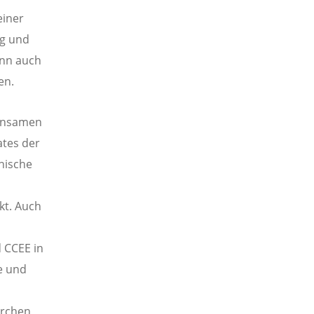
einer
ng und
ann auch
en.
einsamen
ates der
nische
kt. Auch
 CCEE in
e und
irchen