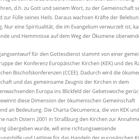
hren, d.h. zu Gott und seinem Wort, zu der Gemeinschaft s
d zur Fülle seines Heils. Daraus wachsen Kräfte der Belebu
. Nur eine Spiritualität, die im Evangelium verwurzelt ist, k
ände und Hemmnisse auf dem Weg der Ökumene überwind
gangsentwurf für den Gottesdienst stammt von einer gem
ruppe der Konferenz Europäischer Kirchen (KEK) und des R
chen Bischofskonferenzen (CCEE). Dadurch wird die ökume
chaft und das gemeinsame Zeugnis der Kirchen in dem
nwachsenden Europa ins Blickfeld der Gebetswoche gerüc
gewinnt diese Dimension der ökumenischen Gemeinschaft
d an Bedeutung. Die Charta Oecumenica, die von KEK und
e nach Ostern 2001 in Straßburg den Kirchen zur Annahm
g übergeben wurde, will eine richtungsweisende
rungshilfe und Leitlinie für das Handeln der europäischen K