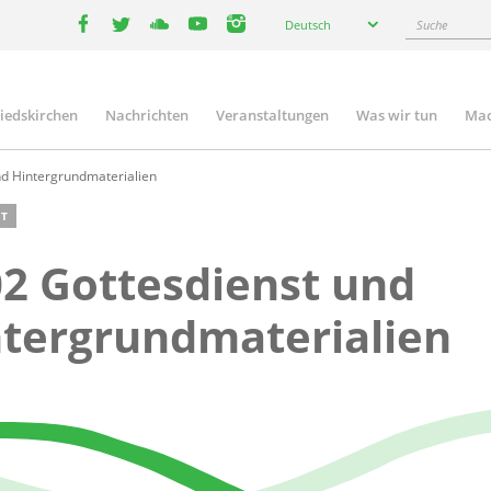
Select
Suche
Deutsch
your
facebook
twitter
youtube
youtube
instagram
language
liedskirchen
Nachrichten
Veranstaltungen
Was wir tun
Mac
n
d Hintergrundmaterialien
T
2 Gottesdienst und
tergrundmaterialien