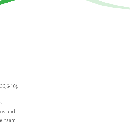
 in
36,6-10).
es
ens und
meinsam