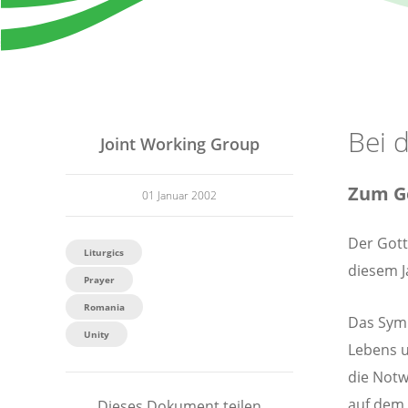
Bei d
Joint Working Group
Zum Ge
01 Januar 2002
Der Gott
Liturgics
diesem J
Prayer
Romania
Das Symb
Unity
Lebens u
die Notw
auf dem 
Dieses Dokument teilen