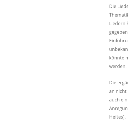
Die Liede
Thematik
Liedern 
gegebene
Einführu
unbekann
könnte m
werden.
Die ergä
an nicht
auch ein
Anregung
Heftes).