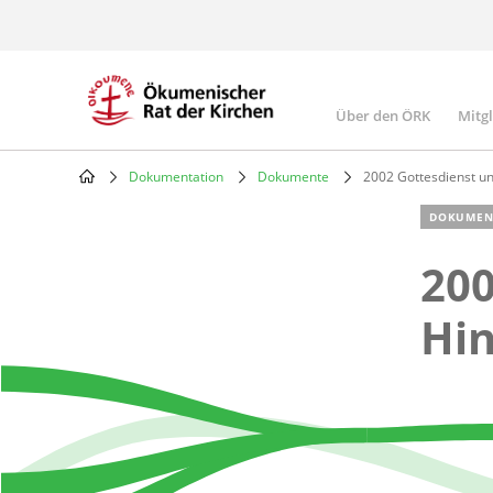
Skip
to
main
content
Über den ÖRK
Mitg
Main
navigatio
Dokumentation
Dokumente
2002 Gottesdienst un
Breadcrumb
DOKUMEN
200
Hin