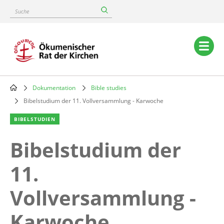
Skip
Suche
to
main
content
Main
navigation
Dokumentation
Bible studies
Breadcrumb
Bibelstudium der 11. Vollversammlung - Karwoche
BIBELSTUDIEN
Bibelstudium der
11.
Vollversammlung -
Karwoche