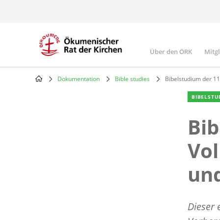
Skip
to
main
content
Über den ÖRK
Mitg
Main
navigatio
Dokumentation
Bible studies
Bibelstudium der 11
Breadcrumb
BIBELSTU
Bib
Vol
un
Dieser 