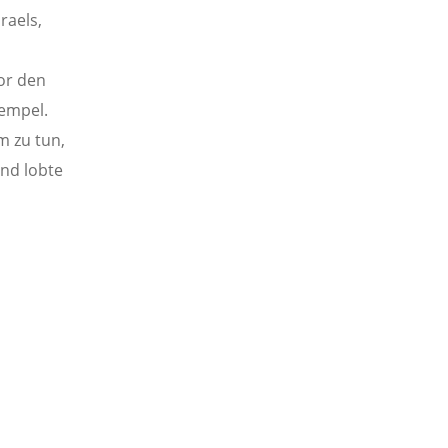
raels,
or den
Tempel.
m zu tun,
und lobte