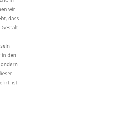
cht. In
nen wir
ebt, dass
 Gestalt
r
 sein
r in den
 sondern
dieser
hrt, ist