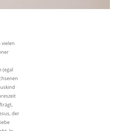
 vielen
ener
n (egal
achsenen
suskind
hreszeit
trägt,
Jesus, der
Liebe