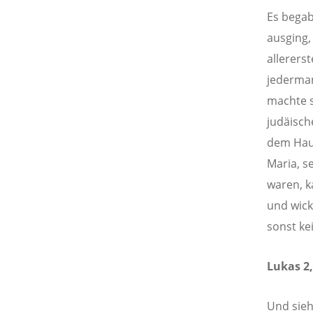
Es begab
ausging,
allerers
jedermann
machte s
judäisch
dem Haus
Maria, s
waren, k
und wick
sonst ke
Lukas 2,
Und sieh