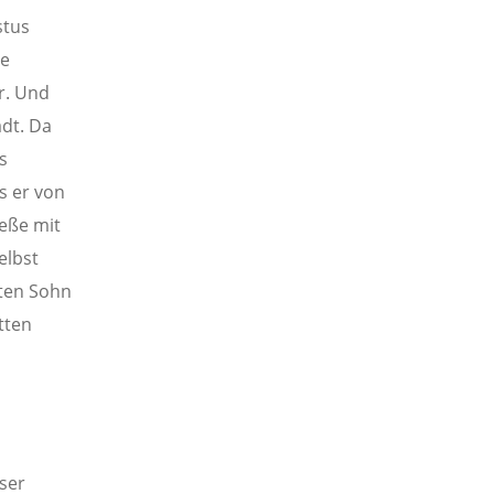
stus
ie
ar. Und
adt. Da
s
s er von
ieße mit
elbst
sten Sohn
tten
ser