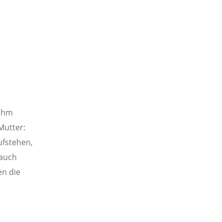
 ihm
Mutter:
aufstehen,
 auch
en die