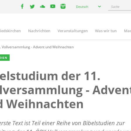
Select
Suche
Deutsch
your
facebook
twitter
youtube
youtube
instagram
language
liedskirchen
Nachrichten
Veranstaltungen
Was wir tun
Mac
n
. Vollversammlung - Advent und Weihnachten
DIEN
elstudium der 11.
lversammlung - Adven
d Weihnachten
erste Text ist Teil einer Reihe von Bibelstudien zur