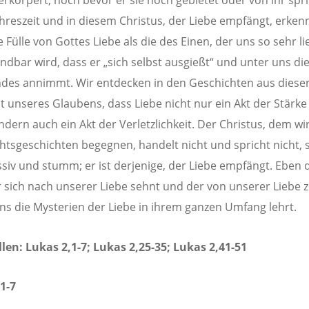
erkörpert, noch bevor er sie noch gebietet oder von ihr spri
ahreszeit und in diesem Christus, der Liebe empfängt, erken
 Fülle von Gottes Liebe als die des Einen, der uns so sehr li
ndbar wird, dass er „sich selbst ausgießt“ und unter uns die
ndes annimmt. Wir entdecken in den Geschichten aus diese
it unseres Glaubens, dass Liebe nicht nur ein Akt der Stärke
ndern auch ein Akt der Verletzlichkeit. Der Christus, dem wi
tsgeschichten begegnen, handelt nicht und spricht nicht,
assiv und stumm; er ist derjenige, der Liebe empfängt. Eben 
r sich nach unserer Liebe sehnt und der von unserer Liebe ze
uns die Mysterien der Liebe in ihrem ganzen Umfang lehrt.
llen: Lukas 2,1-7; Lukas 2,25-35; Lukas 2,41-51
1-7