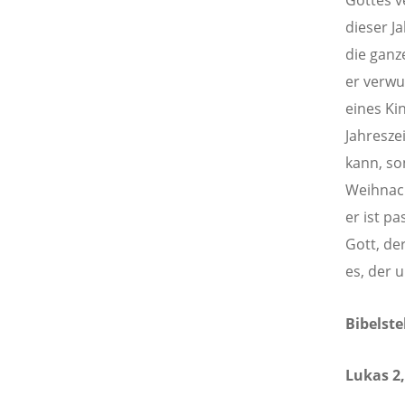
Gottes v
dieser J
die ganze
er verwu
eines Ki
Jahresze
kann, so
Weihnach
er ist p
Gott, de
es, der 
Bibelste
Lukas 2,