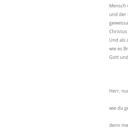
Mensch w
und der 
geweissa
Christus
Und als 
wie es B
Gott und
Herr, nu
wie du g
denn me