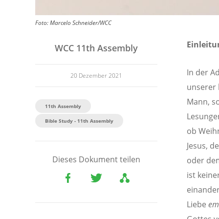
Foto:
Marcelo Schneider/WCC
Einleitu
WCC 11th Assembly
In der A
20 Dezember 2021
unserer 
Mann, so
11th Assembly
Lesungen
Bible Study - 11th Assembly
ob Weihn
Jesus, d
Dieses Dokument teilen
oder dem
ist kein
einander 
Liebe
em