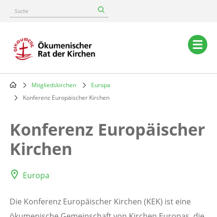
Skip
Suche
to
main
content
Main
navigation
Mitgliedskirchen
Europa
Breadcrumb
Konferenz Europäischer Kirchen
Konferenz Europäischer
Kirchen
Europa
Die Konferenz Europäischer Kirchen (KEK) ist eine
ökumenische Gemeinschaft von Kirchen Europas, die