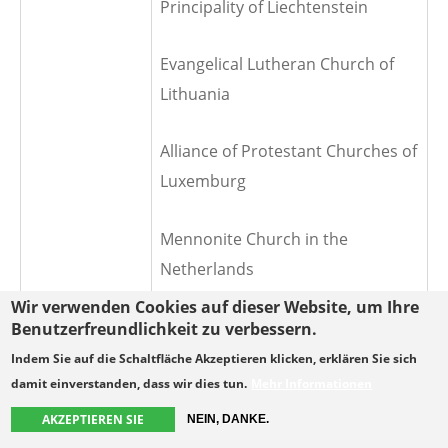
Principality of Liechtenstein
Evangelical Lutheran Church of
Lithuania
Alliance of Protestant Churches of
Luxemburg
Mennonite Church in the
Netherlands
Wir verwenden Cookies auf dieser Website, um Ihre
Protestant Church in the
Benutzerfreundlichkeit zu verbessern.
Netherlands
Indem Sie auf die Schaltfläche Akzeptieren klicken, erklären Sie sich
damit einverstanden, dass wir dies tun.
Mehr Informationen
Old-Catholic Church of the
AKZEPTIEREN SIE
NEIN, DANKE.
Netherlands