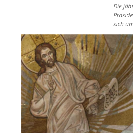
Die jäh
Präside
sich um
Image