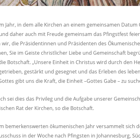
em Jahr, in dem alle Kirchen an einem gemeinsamen Datum 
 und daher auch mit Freude gemeinsam das Pfingstfest feier
wir, die Präsidentinnen und Präsidenten des Ökumenische
hen, Sie im Geiste christlicher Liebe und Gemeinschaft begr
die Botschaft. „Unsere Einheit in Christus wird durch den He
getrieben, gestärkt und gesegnet und das Erleben des lebe
Gottes gibt uns die Kraft, die Einheit –Gottes Gabe – zu such
ich sei dies das Privileg und die Aufgabe unserer Gemeinsch
chen Rat der Kirchen, so die Botschaft.
em bemerkenswerten ökumenischen Jahr versammelt sich d
usschuss in der Woche nach Pfingsten in Johannesburg, Süd