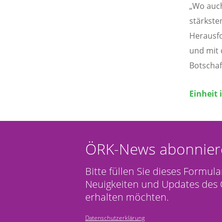
„Wo auch
stärkste
Herausfo
und mit 
Botschaf
Einheit 
ÖRK-News abonnier
Bitte füllen Sie dieses Formula
Neuigkeiten und Updates des 
erhalten möchten.
Datenschutzerklärung