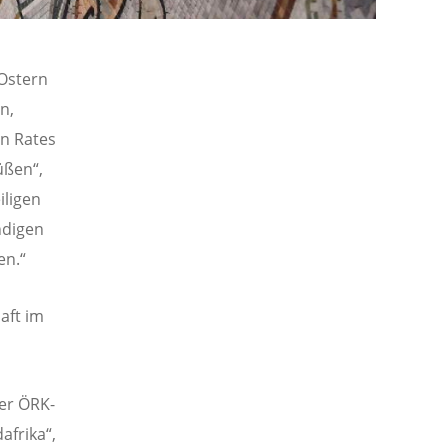
Ostern
n,
n Rates
üßen“,
iligen
ndigen
en.“
aft im
er ÖRK-
afrika“,