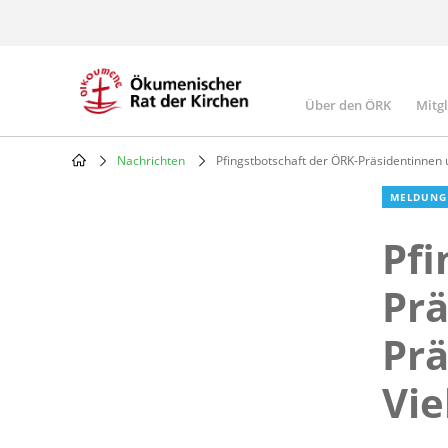
Skip
to
main
content
Über den ÖRK
Mitg
Main
navigatio
Nachrichten
Pfingstbotschaft der ÖRK-Präsidentinnen un
Breadcrumb
MELDUNG
Pfi
Prä
Prä
Vie