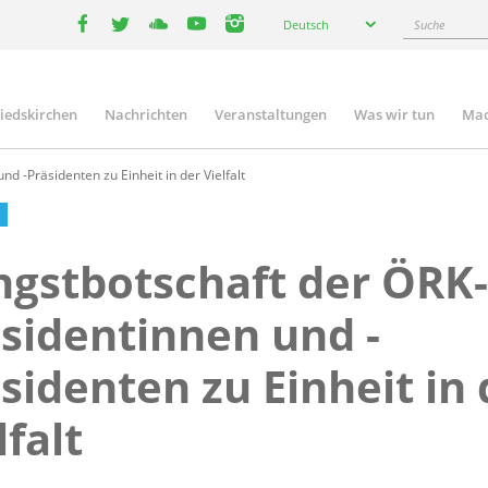
Select
Suche
Deutsch
your
facebook
twitter
youtube
youtube
instagram
language
liedskirchen
Nachrichten
Veranstaltungen
Was wir tun
Mac
n
d -Präsidenten zu Einheit in der Vielfalt
ngstbotschaft der ÖRK-
sidentinnen und -
sidenten zu Einheit in 
lfalt