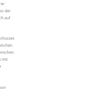
rer
ss der
ch auf
schusses
nischen
Menschen
 mit
r
 von