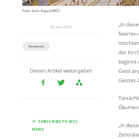
Foto:
Ivars Kupcis/WCC
„In dies
05 Juni 2025
feierten
möchten 
Pentecost
der Kirc
beginnt 
Diesen Artikel weitergeben
Geist an
Geistes 
Tatsächl
Ökumenis
SUBSCRIBE TO WCC
„In dies
NEWS
Zentrala