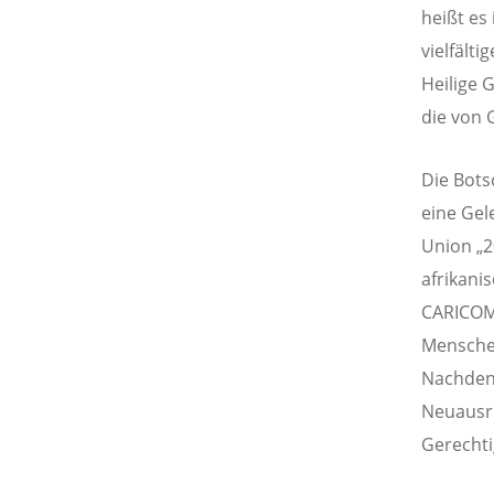
heißt es
vielfäl
Heilige 
die von 
Die Bots
eine Gel
Union „2
afrikan
CARICOM
Menschen
Nachdenk
Neuausri
Gerechti