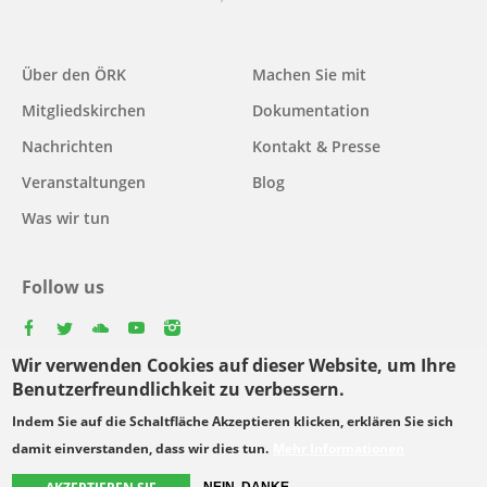
Main
Über den ÖRK
Machen Sie mit
navigation
Mitgliedskirchen
Dokumentation
Nachrichten
Kontakt & Presse
Veranstaltungen
Blog
Was wir tun
Follow us
facebook
twitter
youtube
youtube
instagram
Wir verwenden Cookies auf dieser Website, um Ihre
Select
Benutzerfreundlichkeit zu verbessern.
your
Indem Sie auf die Schaltfläche Akzeptieren klicken, erklären Sie sich
Footer
language
© Copyright WCC 2026
Bedingungen für die Nutzung
damit einverstanden, dass wir dies tun.
Mehr Informationen
menu
Datenschutzgrundsätze