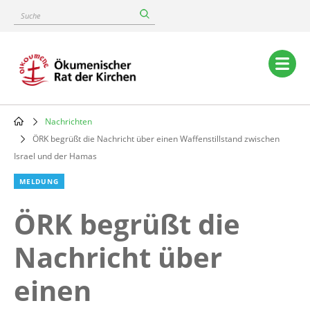
Skip
Suche
to
main
content
Main
navigation
Nachrichten
Breadcrumb
ÖRK begrüßt die Nachricht über einen Waffenstillstand zwischen
Israel und der Hamas
MELDUNG
ÖRK begrüßt die
Nachricht über
einen