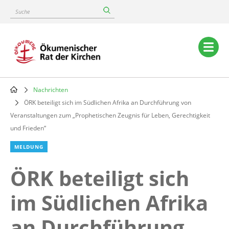
Skip
Suche
to
main
content
Main
navigation
Nachrichten
Breadcrumb
ÖRK beteiligt sich im Südlichen Afrika an Durchführung von
Veranstaltungen zum „Prophetischen Zeugnis für Leben, Gerechtigkeit
und Frieden“
MELDUNG
ÖRK beteiligt sich
im Südlichen Afrika
an Durchführung