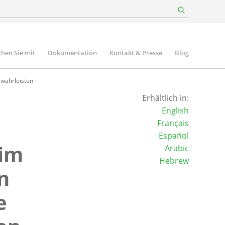
hen Sie mit
Dokumentation
Kontakt & Presse
Blog
ewährleisten
Erhältlich in:
English
Français
Español
 im
Arabic
Hebrew
n
e