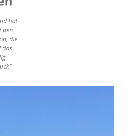
en
and hat
t den
on, die
d das
ig
ruck“