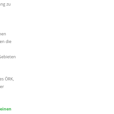
ang zu
hen
en die
e
Gebieten
des ÖRK,
der
 einen