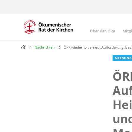
Skip
to
main
content
Über den ÖRK
Mitg
Main
navigatio
Nachrichten
ÖRK wiederholt erneut Aufforderung, Besa
Breadcrumb
MELDUNG
ÖRK
Auf
Hei
und