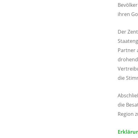
Bevölker
ihren Go
Der Zent
Staateng
Partner 
drohend
Vertreib
die Stim
Abschlie
die Besa
Region z
Erkläru