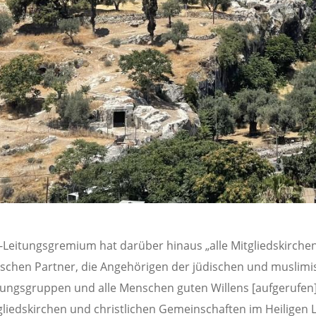
Leitungsgremium hat darüber hinaus „alle Mitgliedskirche
chen Partner, die Angehörigen der jüdischen und muslim
ungsgruppen und alle Menschen guten Willens [aufgerufen]
liedskirchen und christlichen Gemeinschaften im Heiligen 