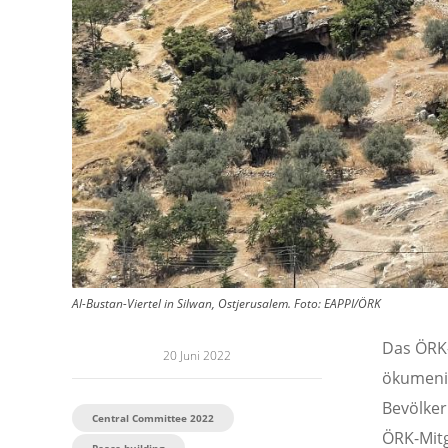
Al-Bustan-Viertel in Silwan, Ostjerusalem.
Foto:
EAPPI/ÖRK
Das ÖRK-
20 Juni 2022
ökumenis
Bevölker
Central Committee 2022
ÖRK-Mitg
Peace building