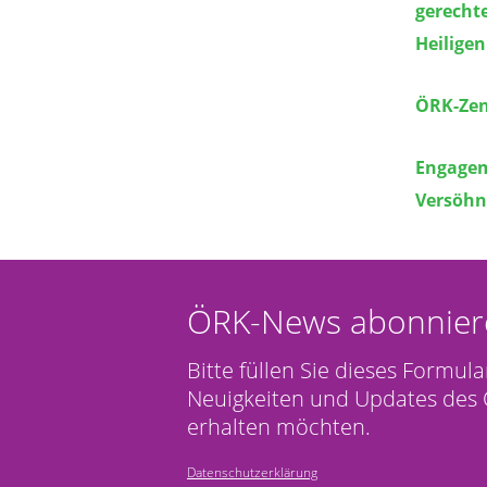
gerechte
Heilige
ÖRK-Zen
Engagem
Versöhn
ÖRK-News abonnier
Bitte füllen Sie dieses Formula
Neuigkeiten und Updates des 
erhalten möchten.
Datenschutzerklärung