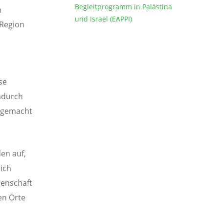
Begleitprogramm in Palästina
n
und Israel (EAPPI)
 Region
se
adurch
h gemacht
den auf,
eich
henschaft
en Orte