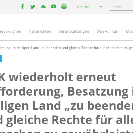
Select
Suche
Deutsch
your
facebook
twitter
youtube
youtube
instagram
language
liedskirchen
Nachrichten
Veranstaltungen
Was wir tun
Mac
n
tzung im Heiligen Land „zu beenden und gleiche Rechte für alle Menschen zu g
 wiederholt erneut
forderung, Besatzung
ligen Land „zu beende
 gleiche Rechte für all