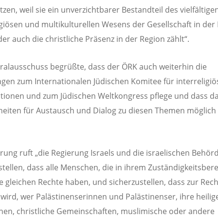
zen, weil sie ein unverzichtbarer Bestandteil des vielfältige
igiösen und multikulturellen Wesens der Gesellschaft in der
der auch die christliche Präsenz in der Region zählt“.
ralausschuss begrüßte, dass der ÖRK auch weiterhin die
gen zum Internationalen Jüdischen Komitee für interreligiö
tionen und zum Jüdischen Weltkongress pflege und dass d
eiten für Austausch und Dialog zu diesen Themen möglic
ärung ruft „die Regierung Israels und die israelischen Behör
stellen, dass alle Menschen, die in ihrem Zuständigkeitsber
ie gleichen Rechte haben, und sicherzustellen, dass zur Rec
wird, wer Palästinenserinnen und Palästinenser, ihre heilig
hen, christliche Gemeinschaften, muslimische oder andere