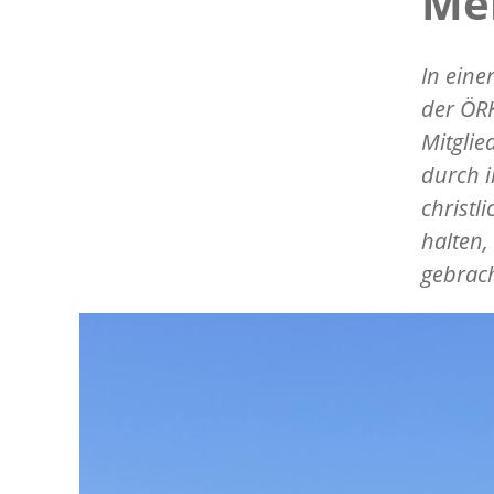
Me
In eine
der ÖRK
Mitglie
durch i
christl
halten,
gebrach
Image