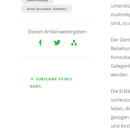
unterstüt
Israel, Jerusalem, Palestine
multirel
sind, zu 
Diesen Artikel weitergeben
Der Zent
Beziehun
Konsulta
Gelegenh
werden.
SUBSCRIBE TO WCC
NEWS
Die Erkl
sicherzu
leben, d
gezogen 
und Kirc