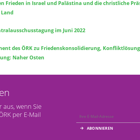
n Frieden in Israel und Palästina und die christliche Pr
n Land
tralausschusstagung im Juni 2022
ent des ÖRK zu Friedenskonsolidierung, Konfliktlösung
ung: Naher Osten
en
r aus, wenn Sie
ÖRK per E-Mail