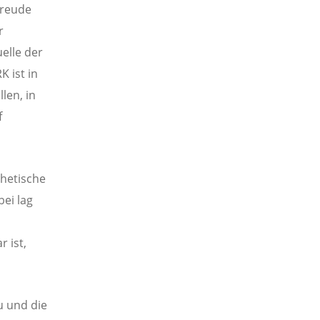
Freude
r
elle der
K ist in
len, in
f
hetische
ei lag
r ist,
u und die