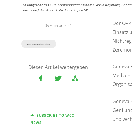
Die Mitglieder des ÖRK-Kommunikationsteams Gloria Koymans, Rhoda M
Einsatz im Jahr 2023.
Foto:
Ivars Kupcis/WCC
Der ÖRK 
05 Februar 2024
Einsatz 
Nichtreg
communication
Zeremon
Geneva E
Diesen Artikel weitergeben
Media-En
Organisa
Geneva E
Genf und
SUBSCRIBE TO WCC
und ver
NEWS