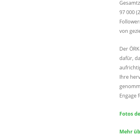
Gesamtza
97 000 (
Follower
von gezi
Der ÖRK
dafür, d
aufricht
Ihre her
genomme
Engage f
Fotos d
Mehr üb