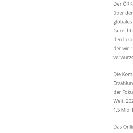
Der ÖRK-
über den
globales
Gerechti
den loka
der wir 
verwurze
Die Komm
Erzählu
der Foku
Welt. 20
1,5 Mio.
Das Onli