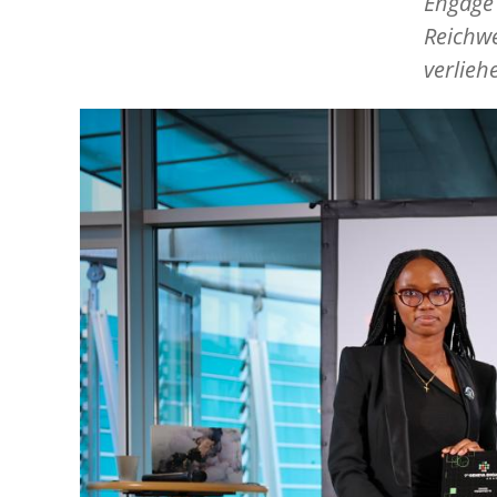
Engage 
Reichwe
verlieh
Image