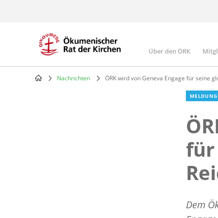
Skip
to
main
content
Über den ÖRK
Mitg
Main
navigatio
Nachrichten
ÖRK wird von Geneva Engage für seine glo
Breadcrumb
MELDUNG
ÖR
für
Rei
Dem Ök