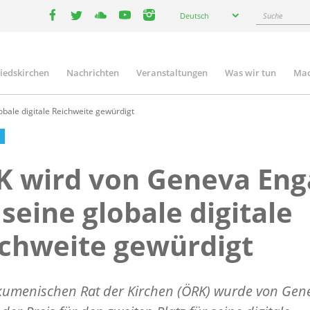
Select
Suche
Deutsch
your
facebook
twitter
youtube
youtube
instagram
language
liedskirchen
Nachrichten
Veranstaltungen
Was wir tun
Mac
n
bale digitale Reichweite gewürdigt
K wird von Geneva Eng
 seine globale digitale
chweite gewürdigt
umenischen Rat der Kirchen (ÖRK) wurde von Gen