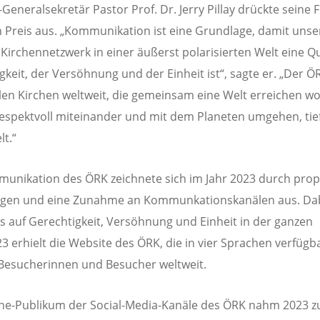
Generalsekretär Pastor Prof. Dr. Jerry Pillay drückte seine 
 Preis aus. „Kommunikation ist eine Grundlage, damit unse
 Kirchennetzwerk in einer äußerst polarisierten Welt eine Qu
gkeit, der Versöhnung und der Einheit ist“, sagte er. „Der ÖR
len Kirchen weltweit, die gemeinsam eine Welt erreichen wol
respektvoll miteinander und mit dem Planeten umgehen, tie
lt.“
unikation des ÖRK zeichnete sich im Jahr 2023 durch prop
ngen und eine Zunahme an Kommunkationskanälen aus. Dab
s auf Gerechtigkeit, Versöhnung und Einheit in der ganzen
23 erhielt die Website des ÖRK, die in vier Sprachen verfügba
 Besucherinnen und Besucher weltweit.
ne-Publikum der Social-Media-Kanäle des ÖRK nahm 2023 z