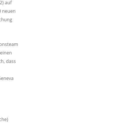
2) auf
0 neuen
ichung
ionsteam
meinen
ch, dass
Geneva
che)