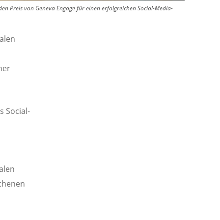
 Preis von Geneva Engage für einen erfolgreichen Social-Media-
talen
ner
 Social-
alen
ochenen