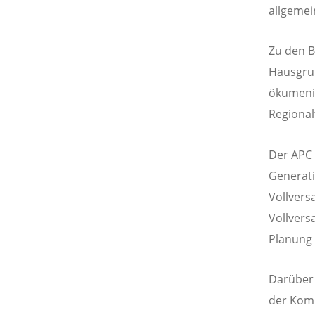
allgeme
Zu den B
Hausgrup
ökumenis
Regional
Der APC 
Generati
Vollvers
Vollvers
Planung 
Darüber 
der Komm