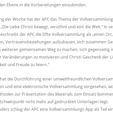
len Ebene in die Vorbereitungen einzubinden.
ng der Woche hat der APC das Thema der Vollversammlung
: „Die Liebe Christi bewegt, versöhnt und eint die Welt.“ In 
beschreibt der APC die Elfte Vollversammlung als „einen Ort
en, Vertrauensbeziehungen aufzubauen, sich zusammen G
 weiteren gemeinsamen Weg zu machen, sich gegenseitig i
ür Veränderungen zu motivieren und Christi Geschenk der L
eit und Freude zu feiern.“
hat die Durchführung einer umweltfreundlichen Vollvers
n und eine elektronische Vollversammlung vorgesehen, w
hoden zur Präsentation des Materials zum Einsatz kommen
Schwerpunkt nicht mehr auf gedruckten Unterlagen liegt.
ders schlug der APC eine Vollversammlungs-App als Teil ei