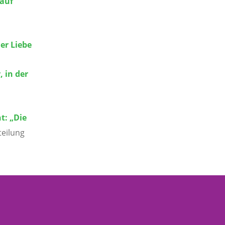
 auf
er Liebe
 in der
t:
„Die
teilung