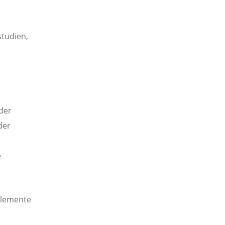
tudien,
der
der
e
Elemente