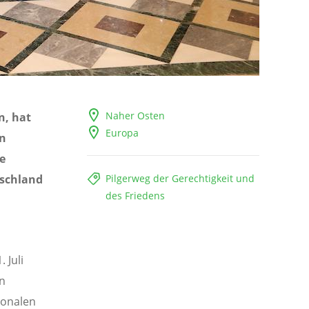
Naher Osten
n, hat
Europa
en
e
tschland
Pilgerweg der Gerechtigkeit und
des Friedens
 Juli
in
ionalen