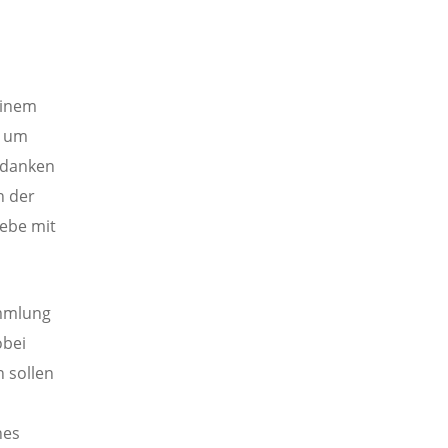
seinem
, um
edanken
n der
iebe mit
ammlung
obei
 sollen
nes