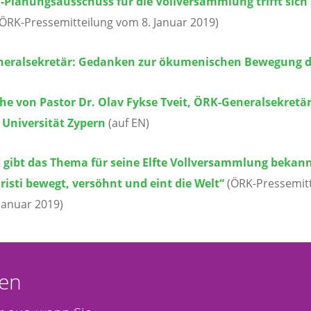
-Planungsausschuss für die Vollversammlung trifft sich
ÖRK-Pressemitteilung vom 8. Januar 2019)
eralsekretär: Gedanken zur ökumenischen Bewegung d
e von Pastor Dr. Olav Fykse Tveit, ÖRK-Generalsekretär,
 Universität Zypern
(auf EN)
 gibt das Thema für seine Elfte Vollversammlung bekann
risti bewegt, versöhnt und eint die Welt“
(ÖRK-Pressemit
Januar 2019)
en