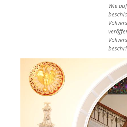
Wie auf
beschlo
Vollver
veröffe
Vollver
beschr
Image