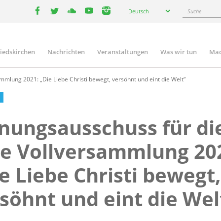
Select
Suche
Deutsch
your
facebook
twitter
youtube
youtube
instagram
language
liedskirchen
Nachrichten
Veranstaltungen
Was wir tun
Mac
n
mmlung 2021: „Die Liebe Christi bewegt, versöhnt und eint die Welt“
nungsausschuss für di
te Vollversammlung 20
e Liebe Christi bewegt,
söhnt und eint die Wel