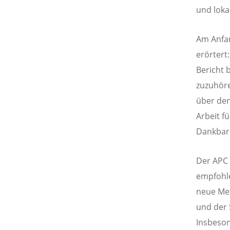
und loka
Am Anfa
erörtert
Bericht 
zuzuhör
über den
Arbeit f
Dankbark
Der APC 
empfohle
neue Met
und der 
Insbeson