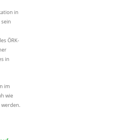
ation in
 sein
des ÖRK-
ner
s in
en im
üh wie
t werden.