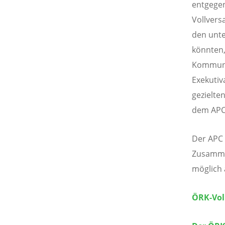
entgegen
Vollvers
den unte
könnten,
Kommunik
Exekutiv
gezielte
dem APC-
Der APC 
Zusamme
möglich 
ÖRK-Vo