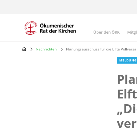
Skip
to
main
content
Über den ÖRK
Mitg
Main
navigatio
Nachrichten
Planungsausschuss für die Elfte Vollversa
Breadcrumb
MELDUNG
Pla
Elf
„Di
ver