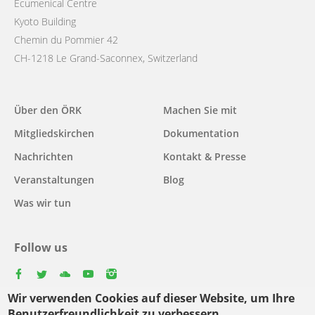
Ecumenical Centre
Kyoto Building
Chemin du Pommier 42
CH-1218 Le Grand-Saconnex, Switzerland
Main
Über den ÖRK
Machen Sie mit
navigation
Mitgliedskirchen
Dokumentation
Nachrichten
Kontakt & Presse
Veranstaltungen
Blog
Was wir tun
Follow us
facebook
twitter
youtube
youtube
instagram
Wir verwenden Cookies auf dieser Website, um Ihre
Select
Benutzerfreundlichkeit zu verbessern.