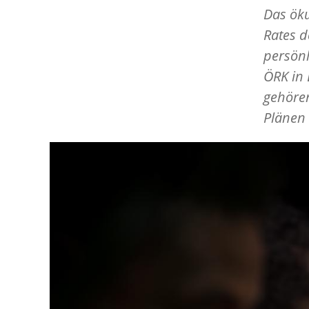
Das ök
Rates d
persönl
ÖRK in 
gehöre
Plänen 
Image