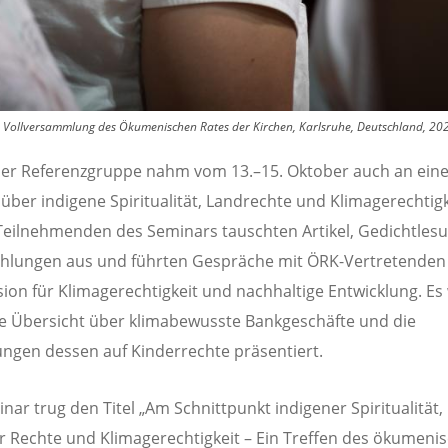
 Vollversammlung des Ökumenischen Rates der Kirchen, Karlsruhe, Deutschland, 2022
 der Referenzgruppe nahm vom 13.–15. Oktober auch an ein
über indigene Spiritualität, Landrechte und Klimagerechtigk
e Teilnehmenden des Seminars tauschten Artikel, Gedichtles
hlungen aus und führten Gespräche mit ÖRK-Vertretenden
on für Klimagerechtigkeit und nachhaltige Entwicklung. Es
e Übersicht über klimabewusste Bankgeschäfte und die
ngen dessen auf Kinderrechte präsentiert.
nar trug den Titel „Am Schnittpunkt indigener Spiritualität,
r Rechte und Klimagerechtigkeit – Ein Treffen des ökumeni