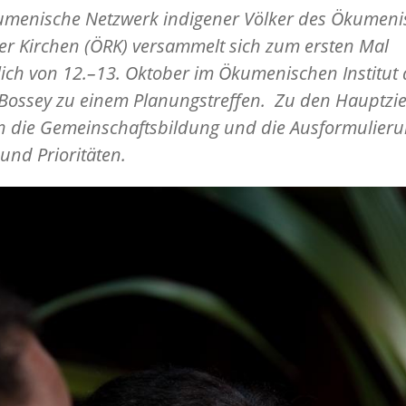
umenische Netzwerk indigener Völker des Ökumen
er Kirchen (ÖRK) versammelt sich zum ersten Mal
ich von 12.–13. Oktober im Ökumenischen Institut 
Bossey zu einem Planungstreffen. Zu den Hauptzie
n die Gemeinschaftsbildung und die Ausformulieru
und Prioritäten.