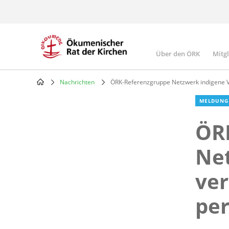
Skip
to
main
content
Über den ÖRK
Mitg
Main
navigatio
Nachrichten
ÖRK-Referenzgruppe Netzwerk indigene Vö
Breadcrumb
MELDUNG
ÖR
Net
ver
per