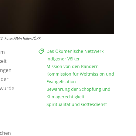
. Foto: Albin Hillert/ÖRK
Das Ökumenische Netzwerk
em
indigener Völker
eit
Mission von den Rändern
ungen
Kommission für Weltmission und
 der
Evangelisation
 wurde
Bewahrung der Schöpfung und
Klimagerechtigkeit
Spiritualität und Gottesdienst
schen