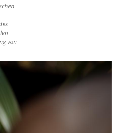
ischen
des
len
ng von