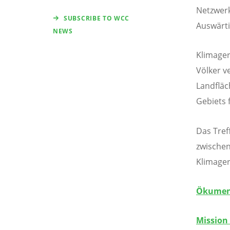
Netzwerk
SUBSCRIBE TO WCC
Auswärti
NEWS
Klimager
Völker v
Landfläc
Gebiets 
Das Tref
zwischen
Klimager
Ökumeni
Mission