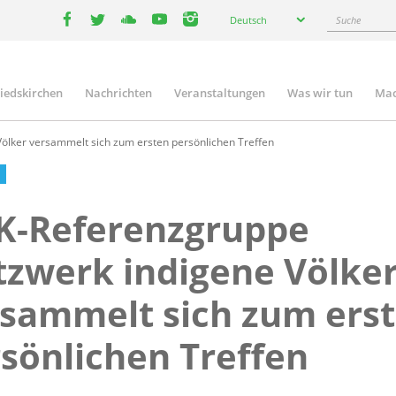
Select
Suche
Deutsch
your
facebook
twitter
youtube
youtube
instagram
language
liedskirchen
Nachrichten
Veranstaltungen
Was wir tun
Mac
n
lker versammelt sich zum ersten persönlichen Treffen
K-Referenzgruppe
zwerk indigene Völke
sammelt sich zum ers
sönlichen Treffen