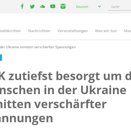
Select
Suche
Deutsch
your
facebook
twitter
youtube
youtube
instagram
language
liedskirchen
Nachrichten
Veranstaltungen
Was wir tun
Mac
n
 der Ukraine inmitten verschärfter Spannungen
 zutiefst besorgt um d
schen in der Ukraine
itten verschärfter
annungen