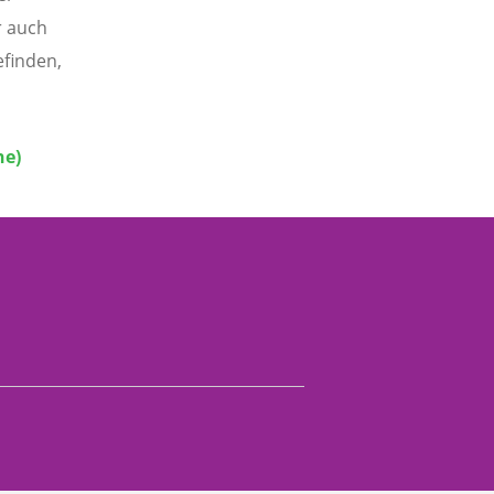
r auch
efinden,
he)