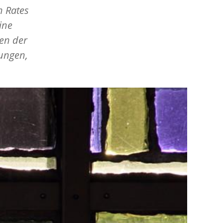
n Rates
ine
ten der
ungen,