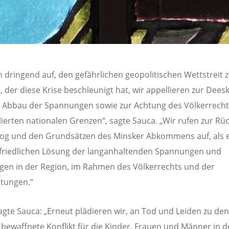
n dringend auf, den gefährlichen geopolitischen Wettstreit 
 der diese Krise beschleunigt hat, wir appellieren zur Dees
 Abbau der Spannungen sowie zur Achtung des Völkerrech
lierten nationalen Grenzen“, sagte Sauca. „Wir rufen zur Rü
og und den Grundsätzen des Minsker Abkommens auf, als 
 friedlichen Lösung der langanhaltenden Spannungen und
en in der Region, im Rahmen des Völkerrechts und der
htungen.“
agte Sauca: „Erneut plädieren wir, an Tod und Leiden zu den
r bewaffnete Konflikt für die Kinder, Frauen und Männer in d