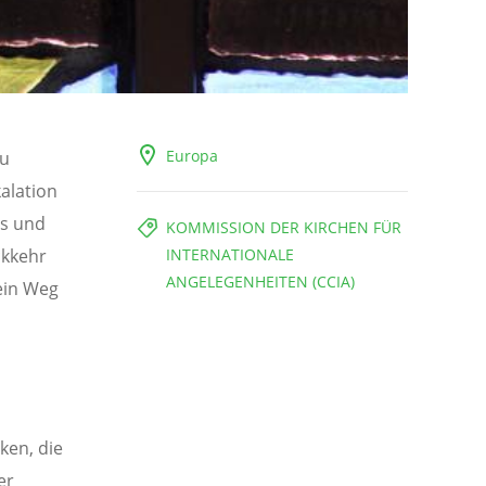
Europa
zu
kalation
ts und
KOMMISSION DER KIRCHEN FÜR
ckkehr
INTERNATIONALE
ANGELEGENHEITEN (CCIA)
ein Weg
ken, die
er