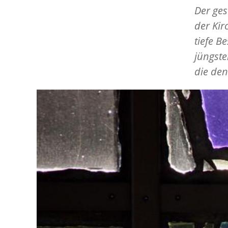
Der ge
der Kir
tiefe B
jüngst
die den
Image