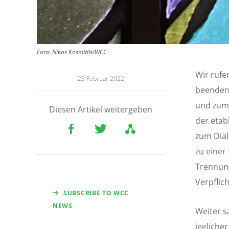
Foto:
Nikos Kosmidis/WCC
Wir rufe
23 Februar 2022
beenden,
und zum
Diesen Artikel weitergeben
der etab
zum Dial
zu einer
Trennung
Verpflic
SUBSCRIBE TO WCC
NEWS
Weiter s
jegliche