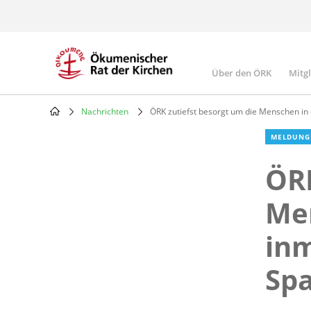
Skip
to
main
content
Über den ÖRK
Mitg
Main
navigatio
Nachrichten
ÖRK zutiefst besorgt um die Menschen in
Breadcrumb
MELDUNG
ÖRK
Men
inm
Sp