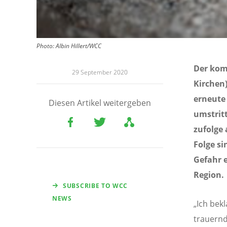
Photo: Albin Hillert/WCC
Der kom
29 September 2020
Kirchen)
erneute 
Diesen Artikel weitergeben
umstrit
zufolge 
Folge si
Gefahr e
Region.
SUBSCRIBE TO WCC
NEWS
„Ich bek
trauernd