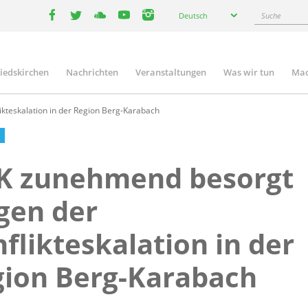
Select
Suche
Deutsch
your
facebook
twitter
youtube
youtube
instagram
language
liedskirchen
Nachrichten
Veranstaltungen
Was wir tun
Mac
n
teskalation in der Region Berg-Karabach
K zunehmend besorgt
gen der
flikteskalation in der
ion Berg-Karabach