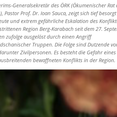
erims-Generalsekretär des ÖRK (Ökumenischer Rat 
), Pastor Prof. Dr. Ioan Sauca, zeigt sich tief besorg
eute und extrem gefährliche Eskalation des Konflikt
trittenen Region Berg-Karabach seit dem 27. Sept
en zufolge ausgelöst durch einen Angriff
dschanischer Truppen. Die Folge sind Dutzende vo
darunter Zivilpersonen. Es besteht die Gefahr eines
ausbreitenden bewaffneten Konflikts in der Region.