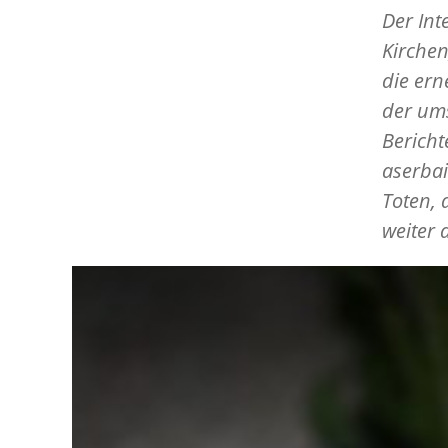
Der Int
Kirchen
die ern
der ums
Bericht
aserbai
Toten, 
weiter 
Image