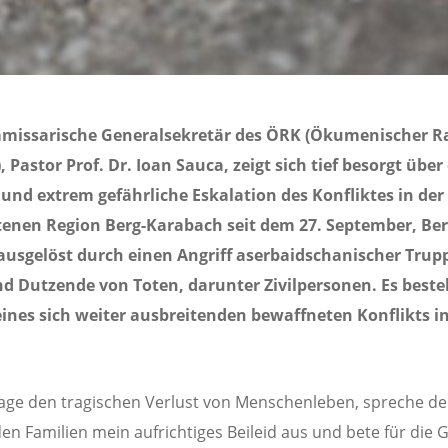
missarische Generalsekretär des ÖRK (Ökumenischer Ra
, Pastor Prof. Dr. Ioan Sauca, zeigt sich tief besorgt über
und extrem gefährliche Eskalation des Konfliktes in der
tenen Region Berg-Karabach seit dem 27. September, Be
ausgelöst durch einen Angriff aserbaidschanischer Trup
nd Dutzende von Toten, darunter Zivilpersonen. Es beste
ines sich weiter ausbreitenden bewaffneten Konflikts in
lage den tragischen Verlust von Menschenleben, spreche d
en Familien mein aufrichtiges Beileid aus und bete für die