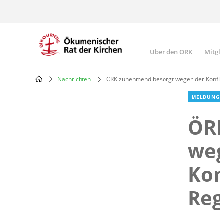
Skip
to
main
content
Über den ÖRK
Mitg
Main
navigatio
Nachrichten
ÖRK zunehmend besorgt wegen der Konflik
Breadcrumb
MELDUNG
ÖR
we
Kon
Reg