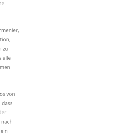
he
Armenier,
tion,
n zu
s alle
samen
kos von
, dass
der
t nach
 ein