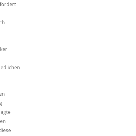
fordert
ch
sker
iedlichen
hen
g
sagte
den
diese