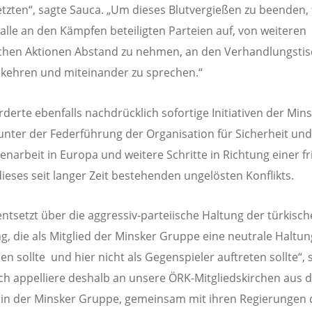
etzten“, sagte Sauca. „Um dieses Blutvergießen zu beenden, 
alle an den Kämpfen beteiligten Parteien auf, von weiteren
schen Aktionen Abstand zu nehmen, an den Verhandlungstis
kehren und miteinander zu sprechen.“
rderte ebenfalls nachdrücklich sofortige Initiativen der Min
nter der Federführung der Organisation für Sicherheit und
arbeit in Europa und weitere Schritte in Richtung einer fr
ieses seit langer Zeit bestehenden ungelösten Konflikts.
 entsetzt über die aggressiv-parteiische Haltung der türkisc
g, die als Mitglied der Minsker Gruppe eine neutrale Haltun
n sollte und hier nicht als Gegenspieler auftreten sollte“, 
Ich appelliere deshalb an unsere ÖRK-Mitgliedskirchen aus 
in der Minsker Gruppe, gemeinsam mit ihren Regierungen 