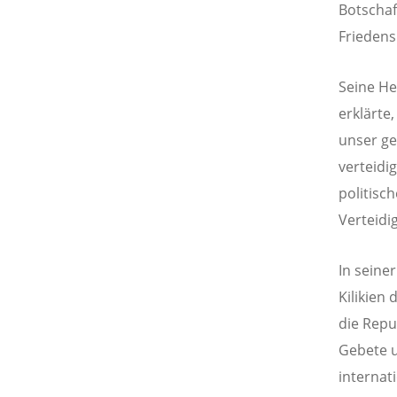
Botschaf
Friedens
Seine Hei
erklärte,
unser ge
verteidig
politisc
Verteidig
In seiner
Kilikien
die Repu
Gebete u
internat