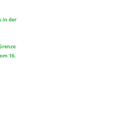
 in der
Grenze
om 16.