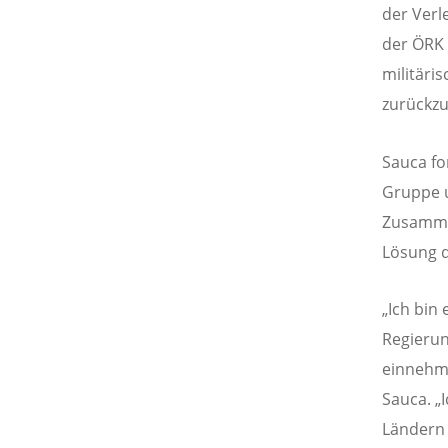
der Verl
der ÖRK 
militäri
zurückzu
Sauca fo
Gruppe u
Zusammen
Lösung d
„Ich bin
Regierun
einnehme
Sauca. „
Ländern 