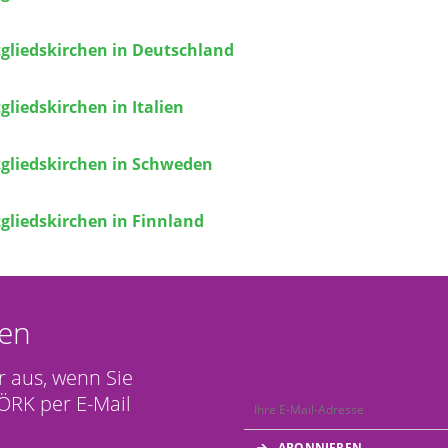
gliedskirchen in Deutschland
liedskirchen in Italien
gliedskirchen in Schweden
gliedskirchen in Finnland
en
r aus, wenn Sie
ÖRK per E-Mail