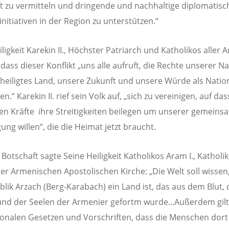
t zu vermitteln und dringende und nachhaltige diplomatisc
initiativen in der Region zu unterstützen.“
ligkeit Karekin II., Höchster Patriarch und Katholikos aller 
 dass dieser Konflikt „uns alle aufruft, die Rechte unserer Na
heiligtes Land, unsere Zukunft und unsere Würde als Natio
en.“ Karekin II. rief sein Volk auf, „sich zu vereinigen, auf das
hen Kräfte ihre Streitigkeiten beilegen um unserer gemein
ung willen“, die die Heimat jetzt braucht.
 Botschaft sagte Seine Heiligkeit Katholikos Aram I., Katholi
 der Armenischen Apostolischen Kirche: „Die Welt soll wissen
blik Arzach (Berg-Karabach) ein Land ist, das aus dem Blut, 
nd der Seelen der Armenier gefortm wurde...Außerdem gil
ionalen Gesetzen und Vorschriften, dass die Menschen dort