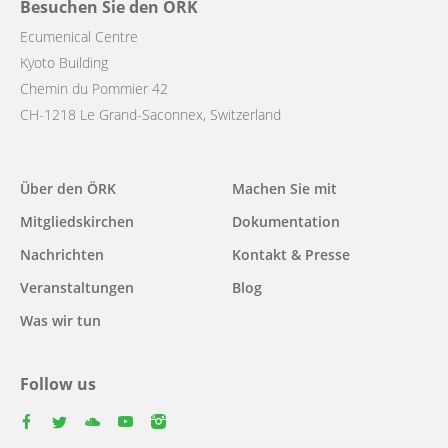
Besuchen Sie den ÖRK
Ecumenical Centre
Kyoto Building
Chemin du Pommier 42
CH-1218 Le Grand-Saconnex, Switzerland
Main
Über den ÖRK
Machen Sie mit
navigation
Mitgliedskirchen
Dokumentation
Nachrichten
Kontakt & Presse
Veranstaltungen
Blog
Was wir tun
Follow us
facebook
twitter
youtube
youtube
instagram