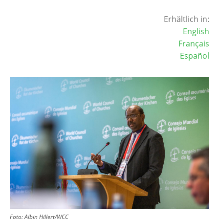
Erhältlich in:
English
Français
Español
Image
Foto:
Albin Hillert/WCC