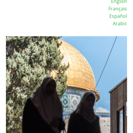
English
Français
Español
Arabic
Image