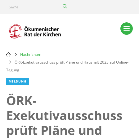
Skip
Suche
to
main
content
Main
navigation
Nachrichten
Breadcrumb
ÖRK-Exekutivausschuss prüft Pläne und Haushalt 2023 auf Online-
Tagung
MELDUNG
ÖRK-
Exekutivausschuss
prüft Pläne und