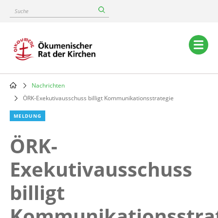
Skip
Suche
to
main
content
Main
navigation
Nachrichten
Breadcrumb
ÖRK-Exekutivausschuss billigt Kommunikationsstrategie
MELDUNG
ÖRK-
Exekutivausschuss
billigt
Kommunikationsstra