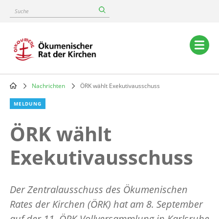
Skip
Suche
to
main
content
Main
navigation
Nachrichten
ÖRK wählt Exekutivausschuss
Breadcrumb
MELDUNG
ÖRK wählt
Exekutivausschuss
Der Zentralausschuss des Ökumenischen
Rates der Kirchen (ÖRK) hat am 8. September
auf der 11. ÖRK-Vollversammlung in Karlsruhe