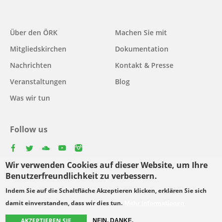
Main
Über den ÖRK
Machen Sie mit
navigation
Mitgliedskirchen
Dokumentation
Nachrichten
Kontakt & Presse
Veranstaltungen
Blog
Was wir tun
Follow us
facebook
twitter
youtube
youtube
instagram
Wir verwenden Cookies auf dieser Website, um Ihre
Select
Benutzerfreundlichkeit zu verbessern.
your
Indem Sie auf die Schaltfläche Akzeptieren klicken, erklären Sie sich
Footer
language
© Copyright WCC 2026
Bedingungen für die Nutzung
damit einverstanden, dass wir dies tun.
Mehr Informationen
menu
Datenschutzgrundsätze
AKZEPTIEREN SIE
NEIN, DANKE.