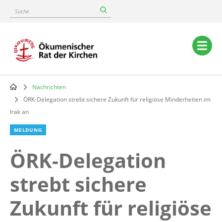
Skip
Suche
to
main
content
Main
navigation
Nachrichten
Breadcrumb
ÖRK-Delegation strebt sichere Zukunft für religiöse Minderheiten im
Irak an
MELDUNG
ÖRK-Delegation
strebt sichere
Zukunft für religiöse