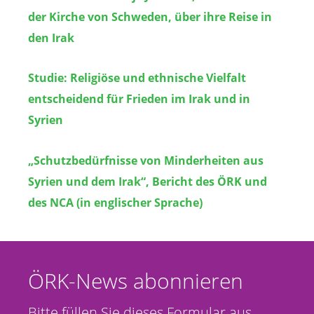
der Kirche von Schweden, über ihre Reise in
den Irak
Studie: Religiöse und ethnische Vielfalt
entscheidend für Frieden im Irak und in
Syrien
„Schutzbedürfnisse von Minderheiten aus
Syrien und dem Irak“, Bericht des ÖRK und
des NCA (in englischer Sprache)
ÖRK-News abonnieren
Bitte füllen Sie dieses Formular aus,