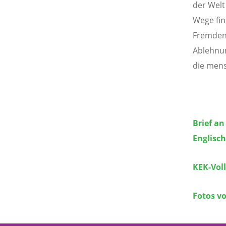
der Welt
Wege fin
Fremden 
Ablehnun
die mens
Brief an
Englisch
KEK-Vol
Fotos v