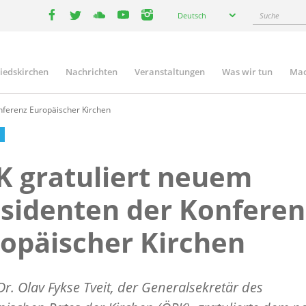
Select
Suche
Deutsch
your
facebook
twitter
youtube
youtube
instagram
language
liedskirchen
Nachrichten
Veranstaltungen
Was wir tun
Mac
n
nferenz Europäischer Kirchen
 gratuliert neuem
sidenten der Konferen
opäischer Kirchen
Dr. Olav Fykse Tveit, der Generalsekretär des