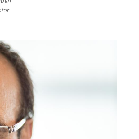
euen
stor