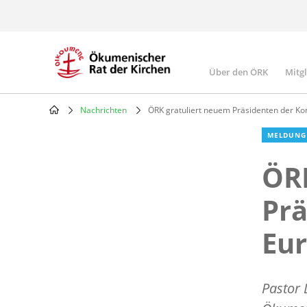
Skip
to
main
content
Über den ÖRK
Mitg
Main
navigatio
Nachrichten
ÖRK gratuliert neuem Präsidenten der Ko
Breadcrumb
MELDUNG
ÖRK
Prä
Eur
Pastor 