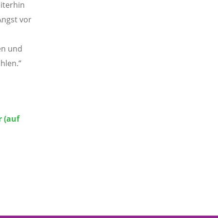
iterhin
Angst vor
en und
hlen.“
 (auf