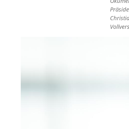
Ökumeni
Präside
Christi
Vollver
Image