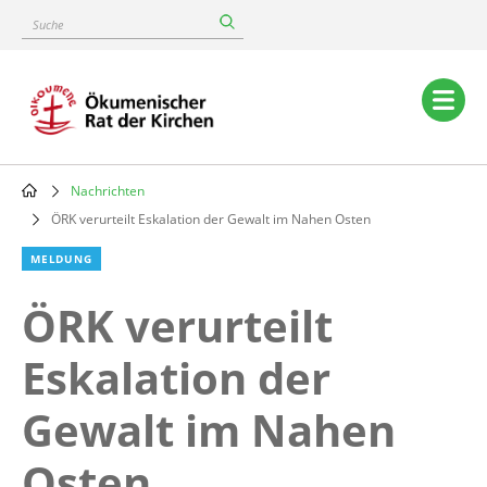
Skip
Suche
to
main
content
Main
navigation
Nachrichten
Breadcrumb
ÖRK verurteilt Eskalation der Gewalt im Nahen Osten
MELDUNG
ÖRK verurteilt
Eskalation der
Gewalt im Nahen
Osten