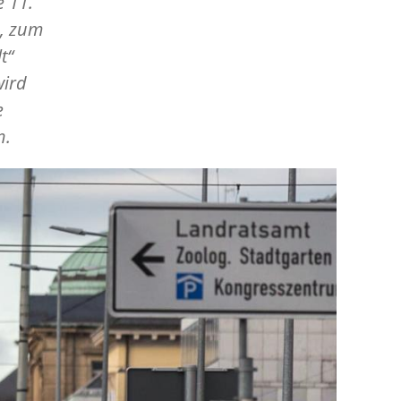
e 11.
d, zum
t“
wird
e
n.