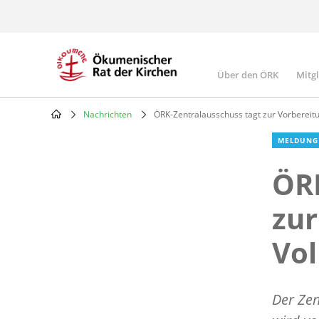
Skip
to
main
content
Über den ÖRK
Mitg
Main
navigatio
Nachrichten
ÖRK-Zentralausschuss tagt zur Vorbereit
Breadcrumb
MELDUNG
ÖRK
zur
Vo
Der Ze