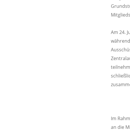
Grundstü
Mitglied
Am 24. J
während 
Ausschüs
Zentrala
teilnehm
schließl
zusamme
Im Rahme
an die M