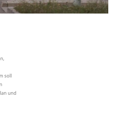
n,
m soll
en
lan und