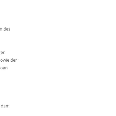
en des
gen
sowie der
Ioan
f dem