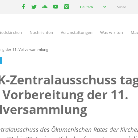
Select
Suche
Deutsch
your
facebook
twitter
youtube
youtube
instagram
language
liedskirchen
Nachrichten
Veranstaltungen
Was wir tun
Mac
n
ung der 11. Vollversammlung
-Zentralausschuss ta
 Vorbereitung der 11.
llversammlung
ntralausschuss des Ökumenischen Rates der Kirche