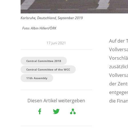
Karlsruhe, Deutschland, September 2019
Foto:
Albin Hillert/ÖRK
Auf der
17 Juni 2021
Vollver
Vorschlä
Central Committee 2018
zusätzli
Central Committee of the WCC
Vollvers
11th Assembly
der Zent
entgege
Diesen Artikel weitergeben
die Fina