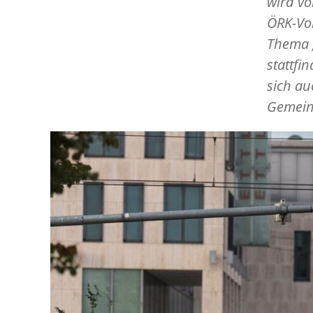
wird vo
ÖRK-Vol
Thema „
stattfi
sich a
Gemein
Image