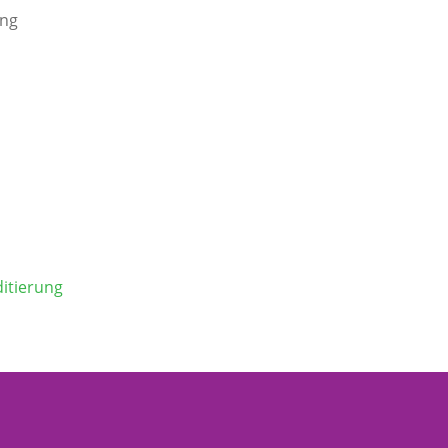
ung
itierung