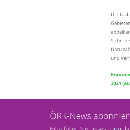
Die Tali
Gebieten 
appellie
Sicherhe
Dazu zäh
und Verf
Komment
2021 (au
ÖRK-News abonnier
Bitte füllen Sie dieses Formula