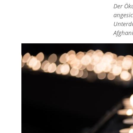
Der Öku
angesi
Unterd
Afghani
Image