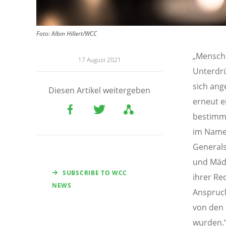
Foto:
Albin Hillert/WCC
„Mensche
17 August 2021
Unterdrü
sich ang
Diesen Artikel weitergeben
erneut e
bestimmt
im Namen
Generals
und Mädc
SUBSCRIBE TO WCC
ihrer Re
NEWS
Anspruch
von den 
wurden.