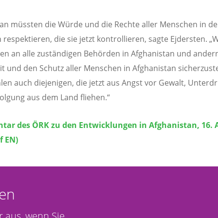
ban müssten die Würde und die Rechte aller Menschen in d
respektieren, die sie jetzt kontrollieren, sagte Ejdersten. „W
ren an alle zuständigen Behörden in Afghanistan und andern
it und den Schutz aller Menschen in Afghanistan sicherzuste
len auch diejenigen, die jetzt aus Angst vor Gewalt, Unter
olgung aus dem Land fliehen.“
ar des ÖRK zu den Entwicklungen in Afghanistan, 16. 
f EN)
en
r aus, wenn Sie