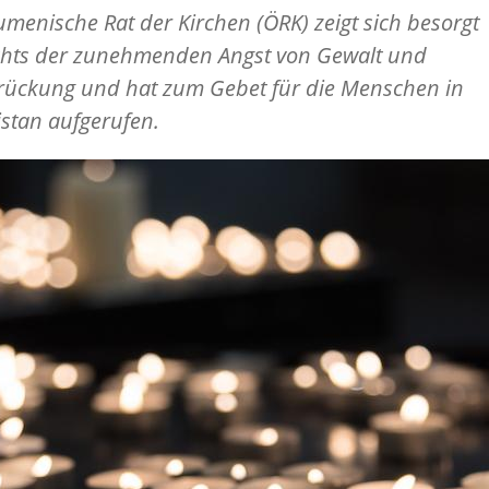
menische Rat der Kirchen (ÖRK) zeigt sich besorgt
chts der zunehmenden Angst von Gewalt und
rückung und hat zum Gebet für die Menschen in
stan aufgerufen.