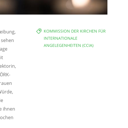
KOMMISSION DER KIRCHEN FÜR
reibung,
INTERNATIONALE
, sehen
ANGELEGENHEITEN (CCIA)
Tage
it
ktorin,
 ÖRK-
Frauen
Würde,
ie
e ihnen
rochen