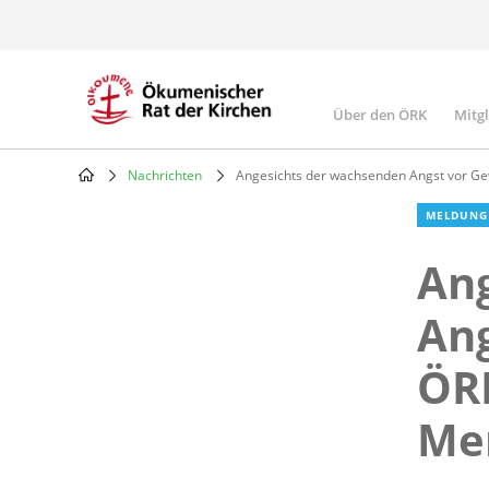
Skip
to
main
content
Über den ÖRK
Mitg
Main
navigatio
Nachrichten
Angesichts der wachsenden Angst vor Gewa
Breadcrumb
MELDUNG
An
Ang
ÖRK
Men