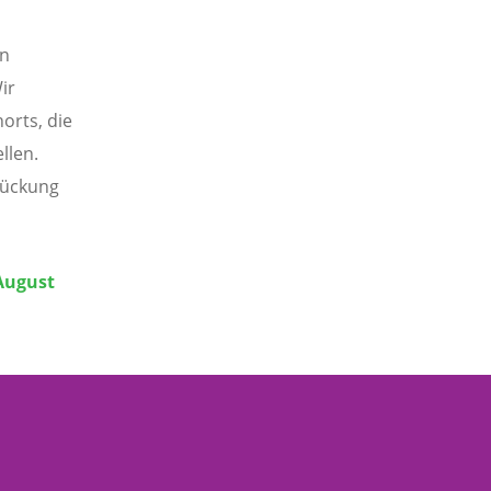
en
ir
orts, die
llen.
drückung
August