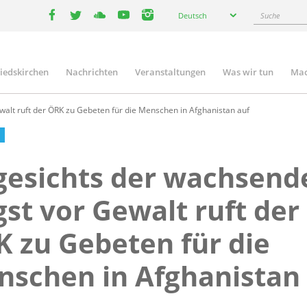
Select
Suche
Deutsch
your
facebook
twitter
youtube
youtube
instagram
language
liedskirchen
Nachrichten
Veranstaltungen
Was wir tun
Mac
n
lt ruft der ÖRK zu Gebeten für die Menschen in Afghanistan auf
gesichts der wachsend
st vor Gewalt ruft der
 zu Gebeten für die
schen in Afghanistan