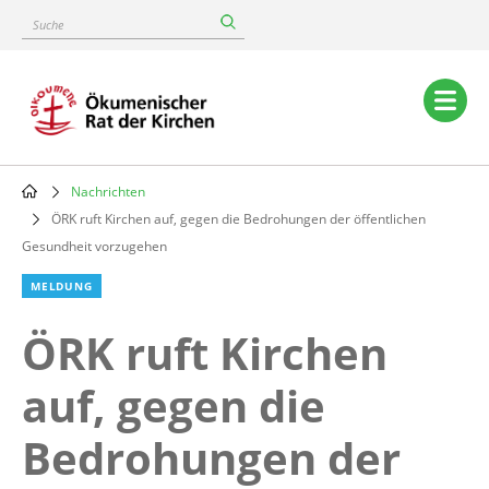
Skip
Suche
to
main
content
Main
navigation
Nachrichten
Breadcrumb
ÖRK ruft Kirchen auf, gegen die Bedrohungen der öffentlichen
Gesundheit vorzugehen
MELDUNG
ÖRK ruft Kirchen
auf, gegen die
Bedrohungen der