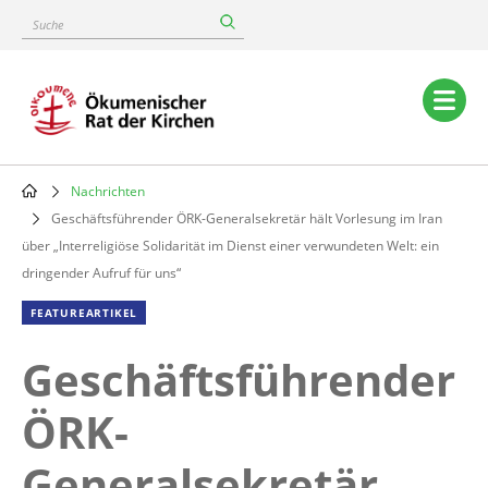
Skip
Suche
to
main
content
Main
navigation
Nachrichten
Breadcrumb
Geschäftsführender ÖRK-Generalsekretär hält Vorlesung im Iran
über „Interreligiöse Solidarität im Dienst einer verwundeten Welt: ein
dringender Aufruf für uns“
FEATUREARTIKEL
Geschäftsführender
ÖRK-
Generalsekretär