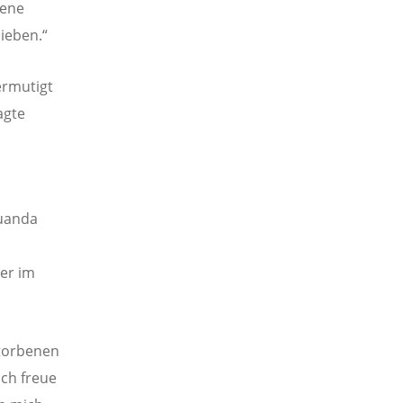
dene
lieben.“
ermutigt
agte
Ruanda
der im
storbenen
Ich freue