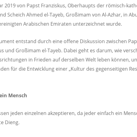
ar 2019 von Papst Franziskus, Oberhaupts der römisch-kath
und Scheich Ahmed el-Tayeb, Großimam von Al-Azhar, in Ab
ereinigten Arabischen Emiraten unterzeichnet wurde.
ment entstand durch eine offene Diskussion zwischen Pap
us und Großimam el-Tayeb. Dabei geht es darum, wie versc
richtungen in Frieden auf derselben Welt leben können, und
faden für die Entwicklung einer „Kultur des gegenseitigen Re
 ein Mensch
sen jeden einzelnen akzeptieren, da jeder einfach ein Mensc
te Dieng.