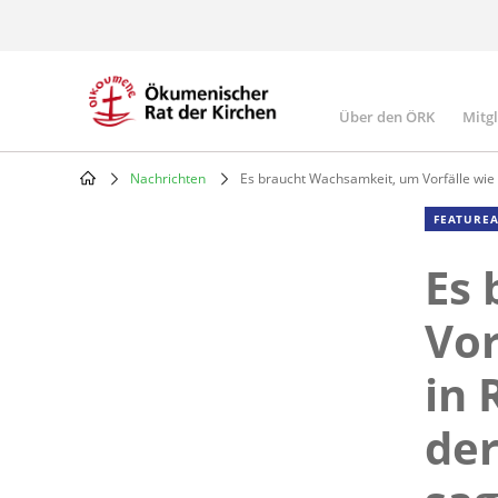
Skip
to
main
content
Über den ÖRK
Mitg
Main
navigatio
Nachrichten
Es braucht Wachsamkeit, um Vorfälle wie 
Breadcrumb
FEATUREA
Es
Vor
in 
der