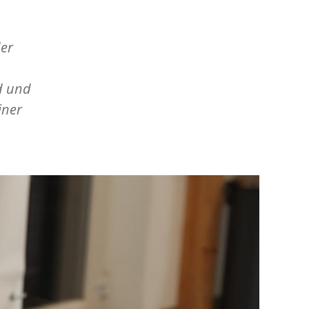
der
d und
iner