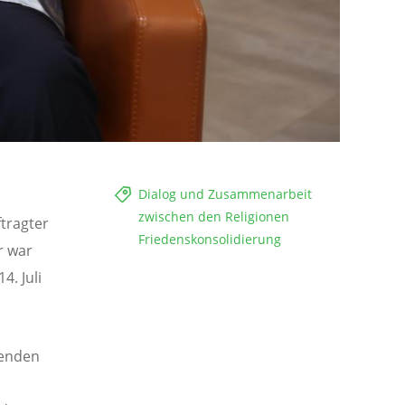
Dialog und Zusammenarbeit
zwischen den Religionen
ftragter
Friedenskonsolidierung
r war
. Juli
genden