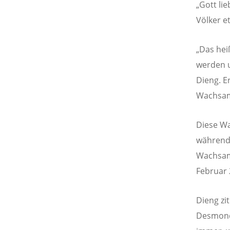
„Gott li
Völker e
„Das hei
werden u
Dieng. Er
Wachsam
Diese Wa
während
Wachsamk
Februar 
Dieng zi
Desmond 