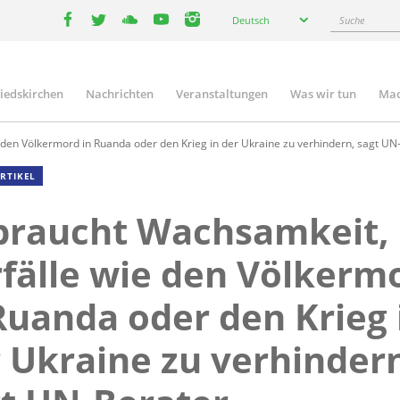
Select
Suche
Deutsch
your
facebook
twitter
youtube
youtube
instagram
language
liedskirchen
Nachrichten
Veranstaltungen
Was wir tun
Mac
n
den Völkermord in Ruanda oder den Krieg in der Ukraine zu verhindern, sagt UN
RTIKEL
 braucht Wachsamkeit,
fälle wie den Völkerm
Ruanda oder den Krieg 
 Ukraine zu verhinder