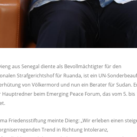
eng aus Senegal diente als Bevollmächtigter für den
ionalen Strafgerichtshof für Ruanda, ist ein UN-Sonderbeau
Verhütung von Völkermord und nun ein Berater für Sudan. E
r Hauptredner beim Emerging Peace Forum, das vom 5. bis 14
et.
a Friedensstiftung meinte Dieng: „Wir erleben einen stei
rgniserregenden Trend in Richtung Intoleranz,