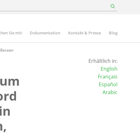
hen Sie mit
Dokumentation
Kontakt & Presse
Blog
-Berater
Erhältlich in:
English
 um
Français
Español
ord
Arabic
in
n,