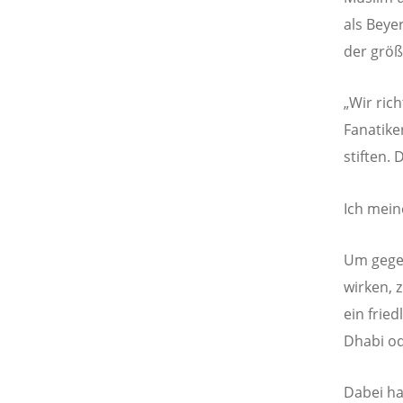
als Beye
der größ
„Wir ric
Fanatike
stiften. 
Ich mein
Um gegen
wirken, 
ein frie
Dhabi o
Dabei ha