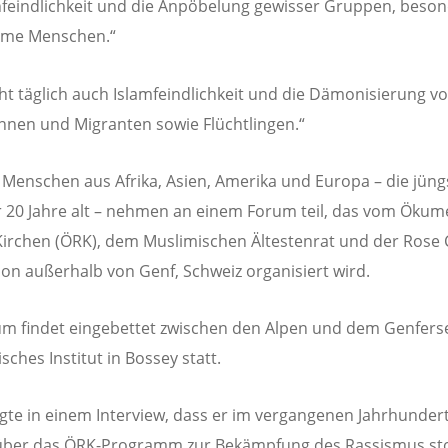
eindlichkeit und die Anpöbelung gewisser Gruppen, beso
rme Menschen.“
ht täglich auch Islamfeindlichkeit und die Dämonisierung v
nnen und Migranten sowie Flüchtlingen.“
 Menschen aus Afrika, Asien, Amerika und Europa – die jüng
 20 Jahre alt – nehmen an einem Forum teil, das vom Öku
Kirchen (ÖRK), dem Muslimischen Ältestenrat und der Rose 
on außerhalb von Genf, Schweiz organisiert wird.
m findet eingebettet zwischen den Alpen und dem Genfers
ches Institut in Bossey statt.
gte in einem Interview, dass er im vergangenen Jahrhundert
über das ÖRK-Programm zur Bekämpfung des Rassismus sto