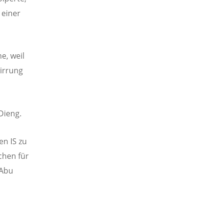
 einer
e, weil
wirrung
Dieng.
n IS zu
chen für
 Abu