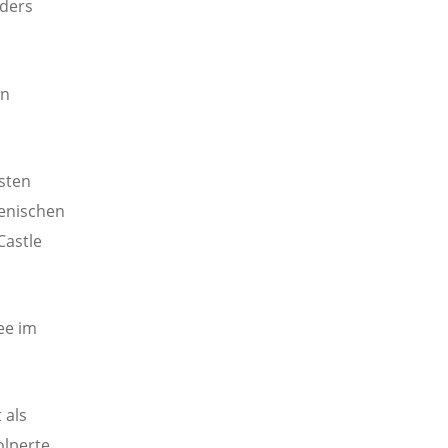
nders
on
sten
menischen
Castle
ee im
 als
lperte,