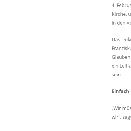
4. Febru
Kirche, 
in den V
Das Doku
Franzisk
Glaubens
ein Leit
sein.
Einfach
„Wir müs
wir“, sag