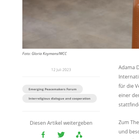
Foto:
Gloria Koymans/WCC
Adama Di
12 Juli 2023
Internat
für die 
Emerging Peacemakers Forum
einer de
Interreligious dialogue and cooperation
stattfind
Zum Them
Diesen Artikel weitergeben
und beso