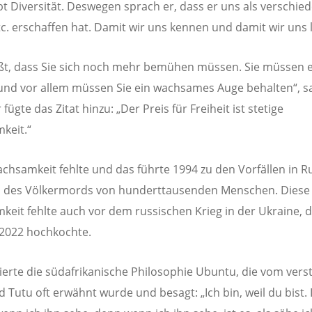
ebt Diversität. Deswegen sprach er, dass er uns als verschie
tc. erschaffen hat. Damit wir uns kennen und damit wir uns 
ßt, dass Sie sich noch mehr bemühen müssen. Sie müssen 
nd vor allem müssen Sie ein wachsames Auge behalten“, s
 fügte das Zitat hinzu: „Der Preis für Freiheit ist stetige
keit.“
chsamkeit fehlte und das führte 1994 zu den Vorfällen in 
 des Völkermords von hunderttausenden Menschen. Diese
eit fehlte auch vor dem russischen Krieg in der Ukraine, 
2022 hochkochte.
tierte die südafrikanische Philosophie Ubuntu, die vom ver
Tutu oft erwähnt wurde und besagt: „Ich bin, weil du bist. 