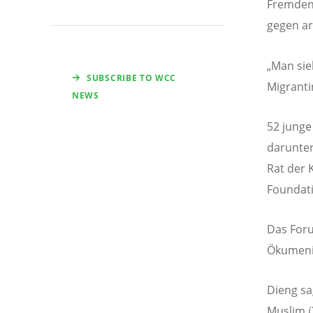
Fremdenf
gegen a
„Man sie
SUBSCRIBE TO WCC
Migranti
NEWS
52 junge
darunter
Rat der 
Foundati
Das Foru
Ökumenis
Dieng sa
Muslim 