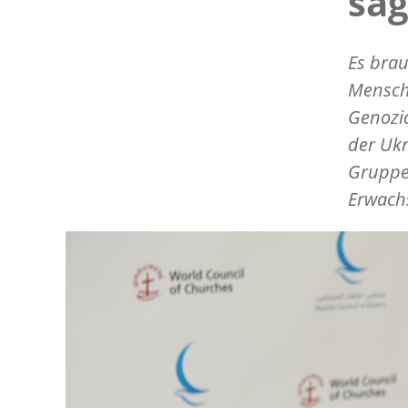
sag
Es brau
Mensch
Genozi
der Ukr
Gruppe 
Erwach
Image