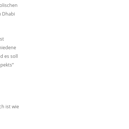
olischen
u Dhabi
st
hiedene
 es soll
spekts“
h ist wie