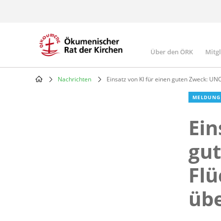
Skip
to
main
content
Über den ÖRK
Mitg
Main
navigatio
Nachrichten
Einsatz von KI für einen guten Zweck: UNO-
Breadcrumb
MELDUNG
Ein
gu
Flü
übe