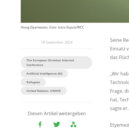
Hovig Etyemezian, Foto: Ivars Kupcis/WCC
Seine Re
18 September 2024
Einsatz 
das Flüc
The European Christian Internet
Conference
„Wir hab
Artificial Intelligence (AI)
Technolo
Refugees
Frage, d
United Nations. UNHCR
hat, Tec
sagte er
Diesen Artikel weitergeben
Etyemezi