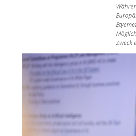
Währen
Europäi
Etyemez
Möglich
Zweck e
Image