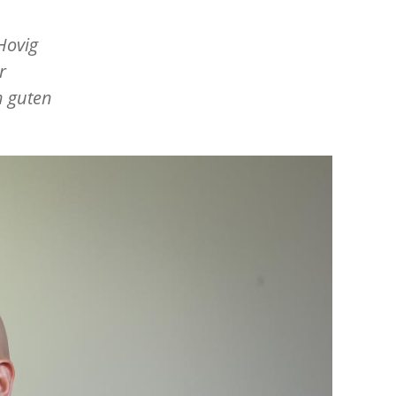
Hovig
r
n guten