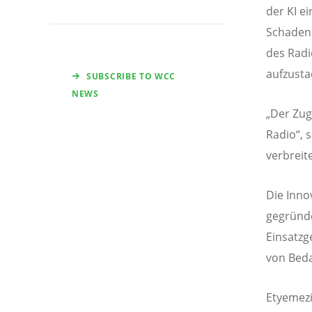
der KI e
Schaden 
des Rad
aufzusta
SUBSCRIBE TO WCC
NEWS
„Der Zug
Radio“, 
verbreit
Die Inno
gegründe
Einsatzg
von Beda
Etyemezi