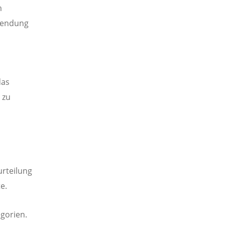
m
rwendung
das
 zu
urteilung
te.
egorien.