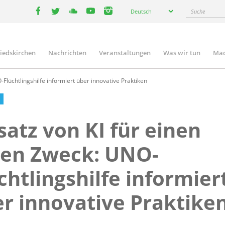
Select
Suche
Deutsch
your
facebook
twitter
youtube
youtube
instagram
language
liedskirchen
Nachrichten
Veranstaltungen
Was wir tun
Mac
n
Flüchtlingshilfe informiert über innovative Praktiken
satz von KI für einen
ten Zweck: UNO-
chtlingshilfe informier
r innovative Praktike