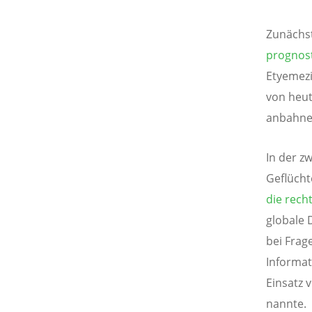
Zunächst 
prognost
Etyemezi
von heut
anbahne
In der z
Geflücht
die rech
globale 
bei Frag
Informat
Einsatz 
nannte.