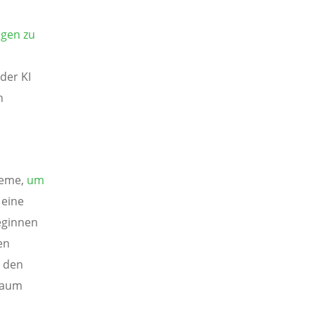
gen zu
der KI
h
teme,
um
 eine
eginnen
en
s den
 Raum