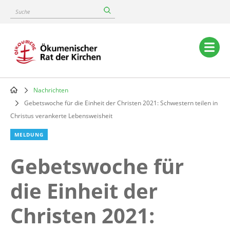
Skip
Suche
to
main
content
Main
navigation
Nachrichten
Breadcrumb
Gebetswoche für die Einheit der Christen 2021: Schwestern teilen in
Christus verankerte Lebensweisheit
MELDUNG
Gebetswoche für
die Einheit der
Christen 2021: