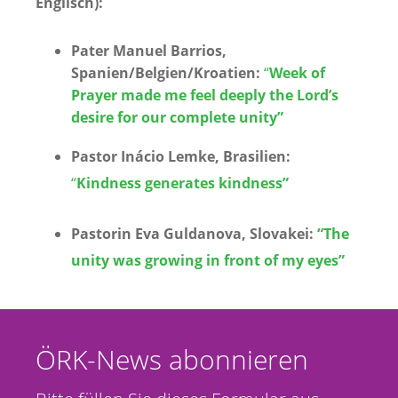
Englisch)
:
Pater Manuel Barrios,
Spanien/Belgien/Kroatien:
“
Week of
Prayer made me feel deeply the Lord’s
desire for our complete unity”
Pastor Inácio Lemke, Brasilien:
“
Kindness generates kindness”
Pastorin Eva Guldanova, Slovakei:
“The
unity was growing in front of my eyes”
ÖRK-News abonnieren