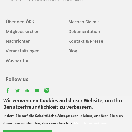
Main
Über den ÖRK
Machen Sie mit
navigation
Mitgliedskirchen
Dokumentation
Nachrichten
Kontakt & Presse
Veranstaltungen
Blog
Was wir tun
Follow us
facebook
twitter
youtube
youtube
instagram
Wir verwenden Cookies auf dieser Website, um Ihre
Select
Benutzerfreundlichkeit zu verbessern.
your
Indem Sie auf die Schaltfläche Akzeptieren klicken, erklären Sie sich
Footer
language
© Copyright WCC 2026
Bedingungen für die Nutzung
damit einverstanden, dass wir dies tun.
Mehr Informationen
menu
Datenschutzgrundsätze