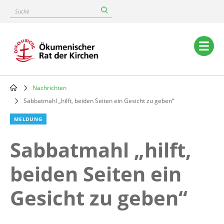
Skip
Suche
to
main
content
Main
navigation
Nachrichten
Breadcrumb
Sabbatmahl „hilft, beiden Seiten ein Gesicht zu geben“
MELDUNG
Sabbatmahl „hilft,
beiden Seiten ein
Gesicht zu geben“