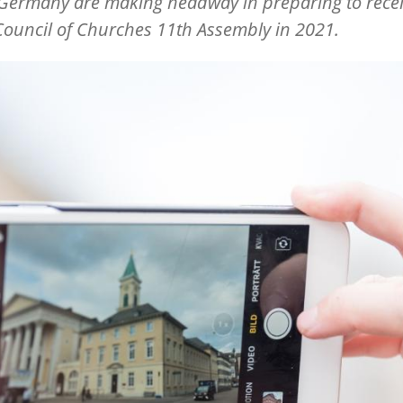
Germany are making headway in preparing to recei
ouncil of Churches 11th Assembly in 2021.