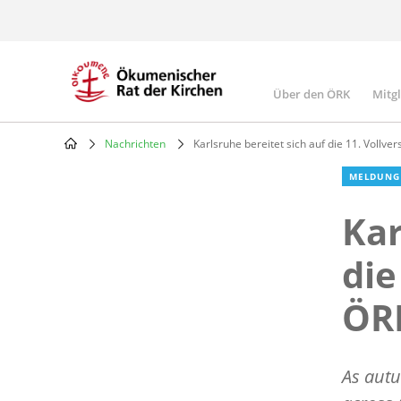
Skip
to
main
content
Über den ÖRK
Mitg
Main
navigatio
Nachrichten
Karlsruhe bereitet sich auf die 11. Vollv
Breadcrumb
MELDUNG
Kar
die
ÖR
As autu