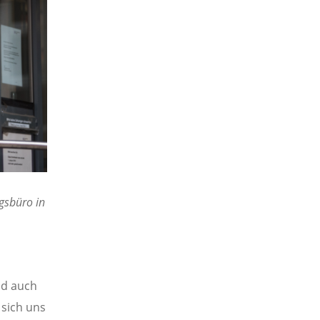
gsbüro in
nd auch
 sich uns