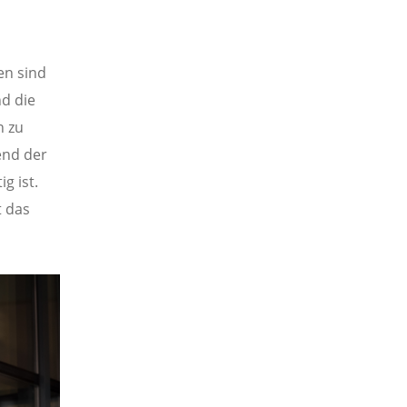
en sind
nd die
n zu
end der
g ist.
t das