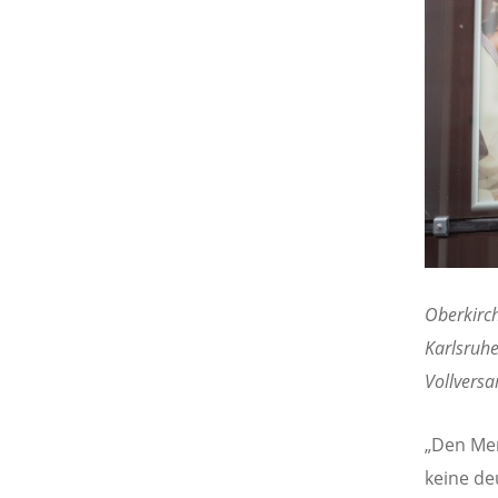
Oberkirch
Karlsruhe
Vollvers
„Den Men
keine de