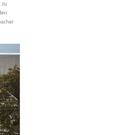
 zu
den
bacher