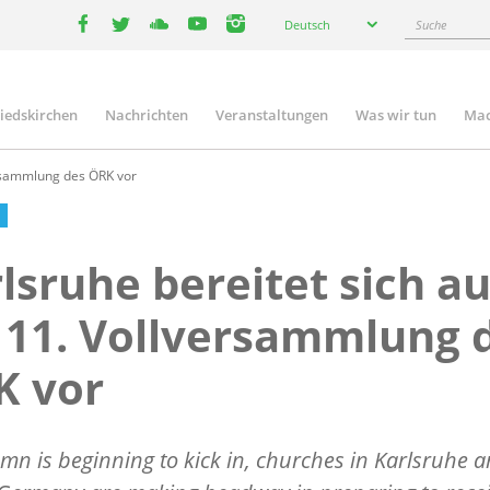
Select
Suche
Deutsch
your
facebook
twitter
youtube
youtube
instagram
language
liedskirchen
Nachrichten
Veranstaltungen
Was wir tun
Mac
n
ersammlung des ÖRK vor
lsruhe bereitet sich au
 11. Vollversammlung 
K vor
mn is beginning to kick in, churches in Karlsruhe 