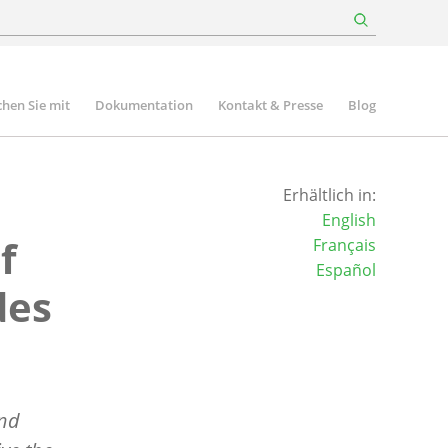
hen Sie mit
Dokumentation
Kontakt & Presse
Blog
Erhältlich in:
English
f
Français
Español
des
and