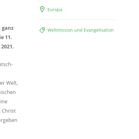
Europa
n ganz
Weltmission und Evangelisation
e 11.
 2021.
utsch-
er Welt,
nischen
eine
 Christ
tergeben