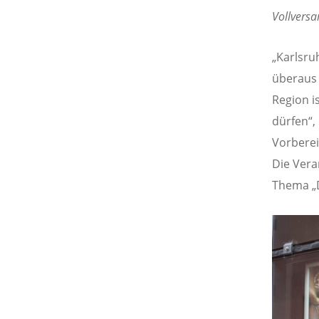
Vollversa
„Karlsru
überaus 
Region i
dürfen“,
Vorberei
Die Vera
Thema „D