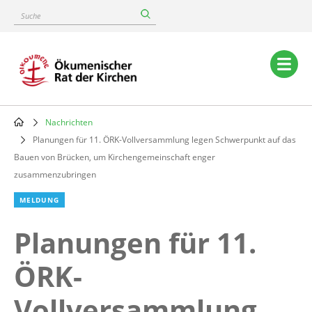
Skip
Suche
to
main
content
Main
navigation
Nachrichten
Breadcrumb
Planungen für 11. ÖRK-Vollversammlung legen Schwerpunkt auf das
Bauen von Brücken, um Kirchengemeinschaft enger
zusammenzubringen
MELDUNG
Planungen für 11.
ÖRK-
Vollversammlung