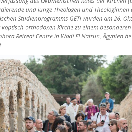
nverfassung des Ökumenischen Rates der Kirchen (
udierende und junge Theologen und Theologinnen 
gischen Studienprogramms GETI wurden am 26. Ok
r koptisch-orthodoxen Kirche zu einem besondere
hora Retreat Centre in Wadi El Natrun, Ägypten he
t