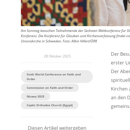
Am Sonntag besuchen Teilnehmende der Sechsten Weltkonferenz für Gl
Konferenz. Die Konferenz für Glauben und Kirchenverfassung findet vom
Unionskirche in Schweden. Foto: Albin Hillert/ÖRK
Der Besu
28 Oktober 2025
erster Li
Der Aben
Sixth World Conference on Faith and
Order
spiritue
Commission on Faith and Order
Kirchen 
Nicaea 2025
an den D
Coptic Orthodox Church [Egypt]
gemeinsa
Diesen Artikel weitergeben