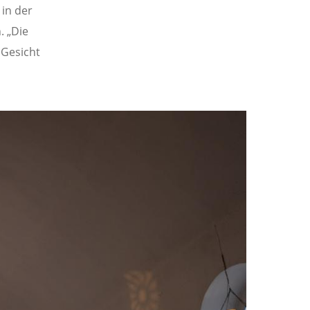
 in der
. „Die
 Gesicht