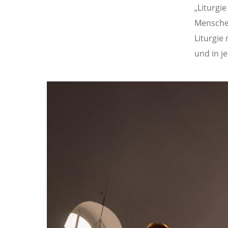
„Liturgie
Menschen
Liturgie
und in j
Image