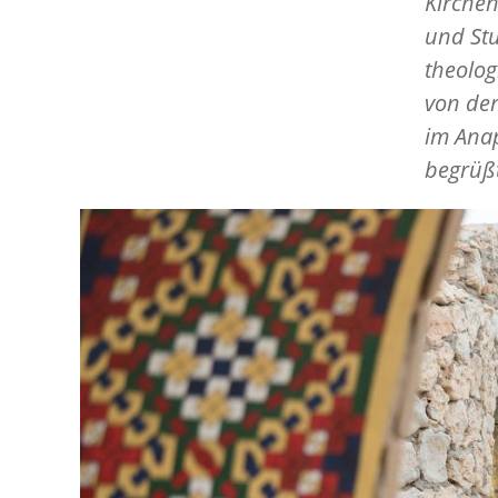
Kirche
und St
theolo
von de
im Anap
begrüß
Image