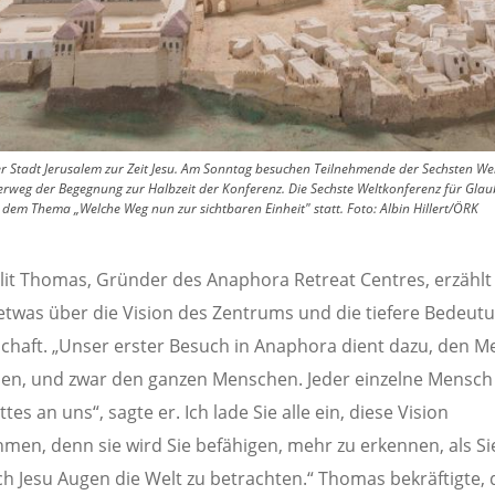
 der Stadt Jerusalem zur Zeit Jesu. Am Sonntag besuchen Teilnehmende der Sechsten 
erweg der Begegnung zur Halbzeit der Konferenz. Die Sechste Weltkonferenz für Gl
dem Thema „Welche Weg nun zur sichtbaren Einheit" statt. Foto: Albin Hillert/ÖRK
it Thomas, Gründer des Anaphora Retreat Centres, erzählt
twas über die Vision des Zentrums und die tiefere Bedeut
haft. „Unser erster Besuch in Anaphora dient dazu, den 
en, und zwar den ganzen Menschen. Jeder einzelne Mensch 
es an uns“, sagte er. Ich lade Sie alle ein, diese Vision
men, denn sie wird Sie befähigen, mehr zu erkennen, als Si
h Jesu Augen die Welt zu betrachten.“ Thomas bekräftigte, 