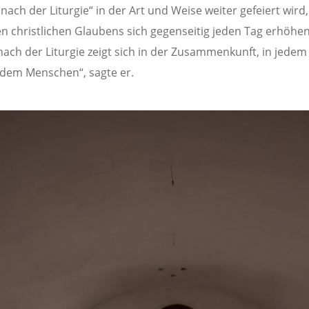
 nach der Liturgie“ in der Art und Weise weiter gefeiert wird,
 christlichen Glaubens sich gegenseitig jeden Tag erhöhen
 nach der Liturgie zeigt sich in der Zusammenkunft, in jedem
edem Menschen“, sagte er.