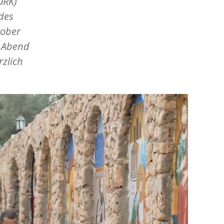
ÖRK)
des
tober
n Abend
rzlich