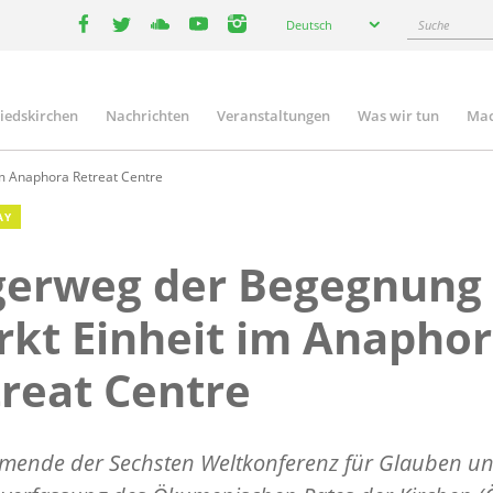
Select
Suche
Deutsch
your
facebook
twitter
youtube
youtube
instagram
language
liedskirchen
Nachrichten
Veranstaltungen
Was wir tun
Mac
n
im Anaphora Retreat Centre
AY
gerweg der Begegnung
rkt Einheit im Anapho
reat Centre
hmende der Sechsten Weltkonferenz für Glauben u