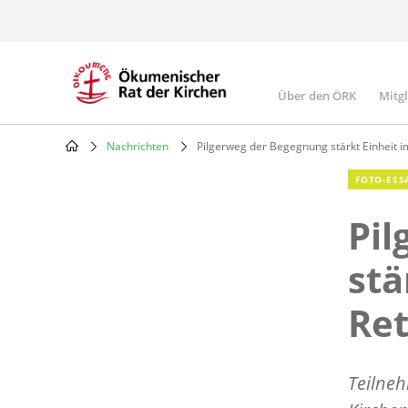
Skip
to
main
content
Über den ÖRK
Mitg
Main
navigatio
Nachrichten
Pilgerweg der Begegnung stärkt Einheit 
Breadcrumb
FOTO-ESS
Pil
stä
Ret
Teilne