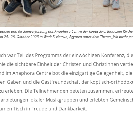
auben und Kirchenverfassung das Anaphora Centre der koptisch-orthodoxen Kirche 
 24.–28. Oktober 2025 in Wadi El Natrun, Ägypten unter dem Thema „Wo bleibt jetzt d
ch war Teil des Programms der einwöchigen Konferenz, die
nie die sichtbare Einheit der Christen und Christinnen vertief
d im Anaphora Centre bot die einzigartige Gelegenheit, die
llen Gaben und die Gastfreundschaft der koptisch-orthodox
zu erleben. Die Teilnehmenden beteten zusammen, erfreute
arbietungen lokaler Musikgruppen und erlebten Gemeinsc
men Tisch in Freude und Dankbarkeit.