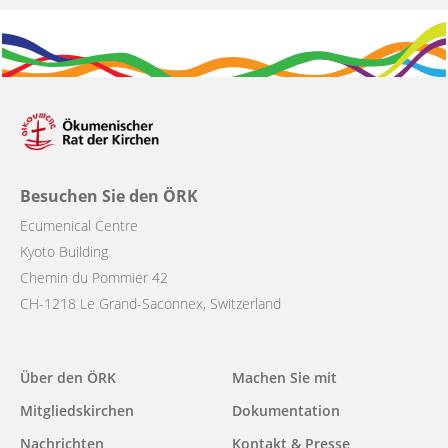
Besuchen Sie den ÖRK
Ecumenical Centre
Kyoto Building
Chemin du Pommier 42
CH-1218 Le Grand-Saconnex, Switzerland
Main
Über den ÖRK
Machen Sie mit
navigation
Mitgliedskirchen
Dokumentation
Nachrichten
Kontakt & Presse