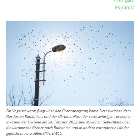
Español
Image
Ein Vogelschwarm fliegt über den Grenzübergang Vama Siret zwischen dem
Nordosten Rumäniens und der Ukraine. Nach der rechtswidrigen russischen
Invasion der Ukraine am 24. Februar 2022 sind Millionen Geflüchtete über
die ukrainische Grenze nach Rumänien und in andere europäische Länder
geflüchtet.
Foto:
Albin Hillert/WCC