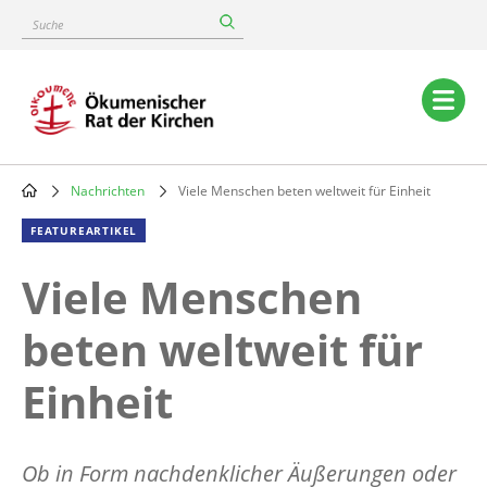
Skip
Suche
to
main
content
Main
navigation
Nachrichten
Viele Menschen beten weltweit für Einheit
Breadcrumb
FEATUREARTIKEL
Viele Menschen
beten weltweit für
Einheit
Ob in Form nachdenklicher Äußerungen oder