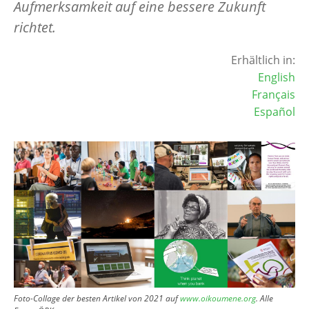
Aufmerksamkeit auf eine bessere Zukunft
richtet.
Erhältlich in:
English
Français
Español
Image
Foto-Collage der besten Artikel von 2021 auf
www.oikoumene.org
. Alle